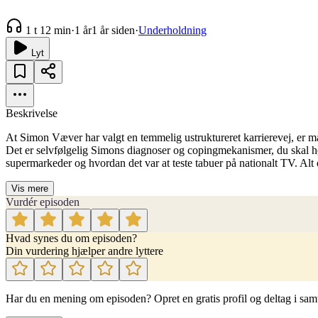
1 t 12 min
·
1 år
1 år siden
·
Underholdning
Lyt
Beskrivelse
At Simon Væver har valgt en temmelig ustruktureret karrierevej, er m
Det er selvfølgelig Simons diagnoser og copingmekanismer, du skal 
supermarkeder og hvordan det var at teste tabuer på nationalt TV. Alt 
Vis mere
Vurdér episoden
Hvad synes du om episoden?
Din vurdering hjælper andre lyttere
Har du en mening om episoden? Opret en gratis profil og deltag i sam