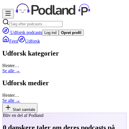
Udforsk podcasts
Log ind
Opret profil
Feed
Udforsk
Udforsk kategorier
Henter…
Se alle →
Udforsk medier
Henter…
Se alle →
Start samtale
Bliv en del af Podland
0
danskere taler om deres podcasts på