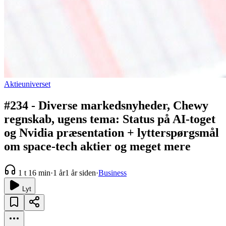
Aktieuniverset
#234 - Diverse markedsnyheder, Chewy
regnskab, ugens tema: Status på AI-toget
og Nvidia præsentation + lytterspørgsmål
om space-tech aktier og meget mere
1 t 16 min
·
1 år
1 år siden
·
Business
Lyt