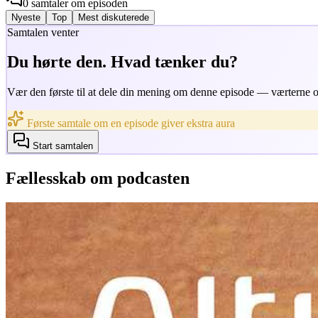
0
samtaler
om episoden
Nyeste
Top
Mest diskuterede
Samtalen venter
Du hørte den. Hvad tænker du?
Vær den første til at dele din mening om denne episode — værterne og
Første samtale om en episode giver ekstra aura
Start samtalen
Fællesskab om podcasten