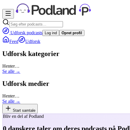
Udforsk podcasts
Log ind
Opret profil
Feed
Udforsk
Udforsk kategorier
Henter…
Se alle →
Udforsk medier
Henter…
Se alle →
Start samtale
Bliv en del af Podland
0
danskere taler om deres podcasts på Pod