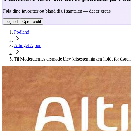
Følg dine favoritter og bland dig i samtalen — det er gratis.
Log ind
Opret profil
Podland
Altinget Ajour
Til Moderaternes årsmøde blev krisestemningen holdt for døre