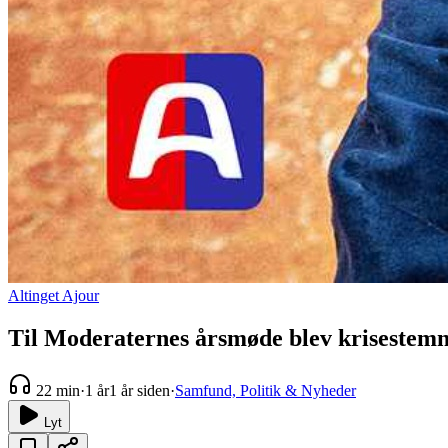
Altinget Ajour
Til Moderaternes årsmøde blev krisestemn
22 min
·
1 år
1 år siden
·
Samfund, Politik & Nyheder
Lyt