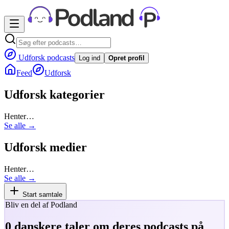
Udforsk podcasts
Log ind
Opret profil
Feed
Udforsk
Udforsk kategorier
Henter…
Se alle →
Udforsk medier
Henter…
Se alle →
Start samtale
Bliv en del af Podland
0
danskere taler om deres podcasts på