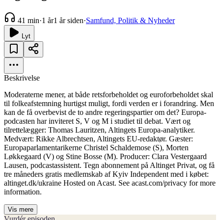
41 min
·
1 år
1 år siden
·
Samfund, Politik & Nyheder
Lyt
Beskrivelse
Moderaterne mener, at både retsforbeholdet og euroforbeholdet skal
til folkeafstemning hurtigst muligt, fordi verden er i forandring. Men
kan de få overbevist de to andre regeringspartier om det? Europa-
podcasten har inviteret S, V og M i studiet til debat. Vært og
tilrettelægger: Thomas Lauritzen, Altingets Europa-analytiker.
Medvært: Rikke Albrechtsen, Altingets EU-redaktør. Gæster:
Europaparlamentarikerne Christel Schaldemose (S), Morten
Løkkegaard (V) og Stine Bosse (M). Producer: Clara Vestergaard
Lausen, podcastassistent. Tegn abonnement på Altinget Privat, og få
tre måneders gratis medlemskab af Kyiv Independent med i købet:
altinget.dk/ukraine Hosted on Acast. See acast.com/privacy for more
information.
Vis mere
Vurdér episoden