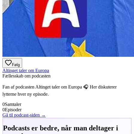
Følg
Altinget taler om Europa
Fællesskab om podcasten
Fan af podcasten
Altinget taler om Europa
🎧 Her diskuterer
lytterne hver ny episode.
0
Samtaler
0
Episoder
Gå til podcast-siden →
Podcasts er bedre, når man deltager i