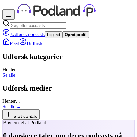
Udforsk podcasts
Log ind
Opret profil
Feed
Udforsk
Udforsk kategorier
Henter…
Se alle →
Udforsk medier
Henter…
Se alle →
Start samtale
Bliv en del af Podland
0
danskere taler om deres podcasts på