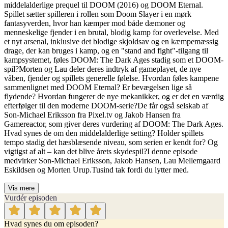
middelalderlige prequel til DOOM (2016) og DOOM Eternal.
Spillet sætter spilleren i rollen som Doom Slayer i en mørk
fantasyverden, hvor han kæmper mod både dæmoner og
menneskelige fjender i en brutal, blodig kamp for overlevelse. Med
et nyt arsenal, inklusive det blodige skjoldsav og en kæmpemæssig
drage, der kan bruges i kamp, og en "stand and fight"-tilgang til
kampsystemet, føles DOOM: The Dark Ages stadig som et DOOM-
spil?Morten og Lau deler deres indtryk af gameplayet, de nye
våben, fjender og spillets generelle følelse. Hvordan føles kampene
sammenlignet med DOOM Eternal? Er bevægelsen lige så
flydende? Hvordan fungerer de nye mekanikker, og er det en værdig
efterfølger til den moderne DOOM-serie?De får også selskab af
Son-Michael Eriksson fra Pixel.tv og Jakob Hansen fra
Gamereactor, som giver deres vurdering af DOOM: The Dark Ages.
Hvad synes de om den middelalderlige setting? Holder spillets
tempo stadig det hæsblæsende niveau, som serien er kendt for? Og
vigtigst af alt – kan det blive årets skydespil?I denne episode
medvirker Son-Michael Eriksson, Jakob Hansen, Lau Mellemgaard
Eskildsen og Morten Urup.Tusind tak fordi du lytter med.
Vis mere
Vurdér episoden
Hvad synes du om episoden?