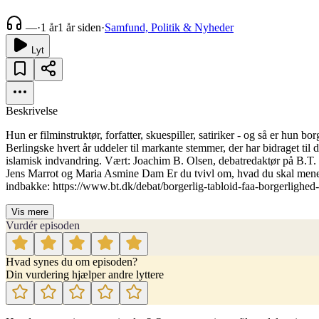
—
·
1 år
1 år siden
·
Samfund, Politik & Nyheder
Lyt
Beskrivelse
Hun er filminstruktør, forfatter, skuespiller, satiriker - og så er hun b
Berlingske hvert år uddeler til markante stemmer, der har bidraget til 
islamisk indvandring. Vært: Joachim B. Olsen, debatredaktør på B.T. 
Jens Marrot og Maria Asmine Dam Er du tvivl om, hvad du skal mene om
indbakke: https://www.bt.dk/debat/borgerlig-tabloid-faa-borgerlighed
Vis mere
Vurdér episoden
Hvad synes du om episoden?
Din vurdering hjælper andre lyttere