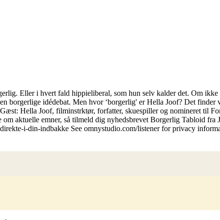
orgerlig. Eller i hvert fald hippieliberal, som hun selv kalder det. Om ikk
den borgerlige idédebat. Men hvor ‘borgerlig' er Hella Joof? Det finder v
Gæst: Hella Joof, filminstrktør, forfatter, skuespiller og nomineret ti
 aktuelle emner, så tilmeld dig nyhedsbrevet Borgerlig Tabloid fra Jo
-direkte-i-din-indbakke See omnystudio.com/listener for privacy informa