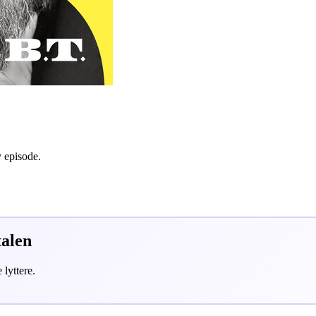
y episode.
talen
 lyttere.