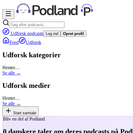
Udforsk podcasts
Log ind
Opret profil
Feed
Udforsk
Udforsk kategorier
Henter…
Se alle →
Udforsk medier
Henter…
Se alle →
Start samtale
Bliv en del af Podland
0
danskere taler om deres podcasts på Pod