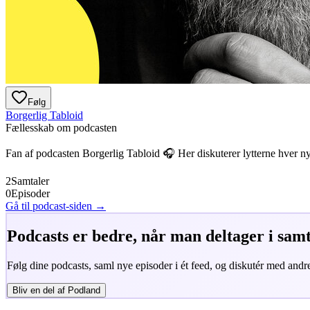
Følg
Borgerlig Tabloid
Fællesskab om podcasten
Fan af podcasten
Borgerlig Tabloid
🎧 Her diskuterer lytterne hver n
2
Samtaler
0
Episoder
Gå til podcast-siden →
Podcasts er bedre, når man deltager i sam
Følg dine podcasts, saml nye episoder i ét feed, og diskutér med andre
Bliv en del af Podland