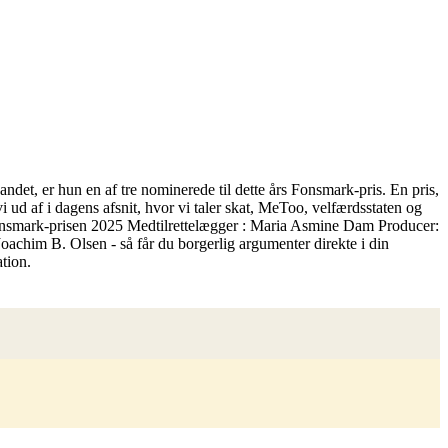
e andet, er hun en af tre nominerede til dette års Fonsmark-pris. En pris,
i ud af i dagens afsnit, hvor vi taler skat, MeToo, velfærdsstaten og
l Fonsmark-prisen 2025 Medtilrettelægger : Maria Asmine Dam Producer:
achim B. Olsen - så får du borgerlig argumenter direkte i din
tion.