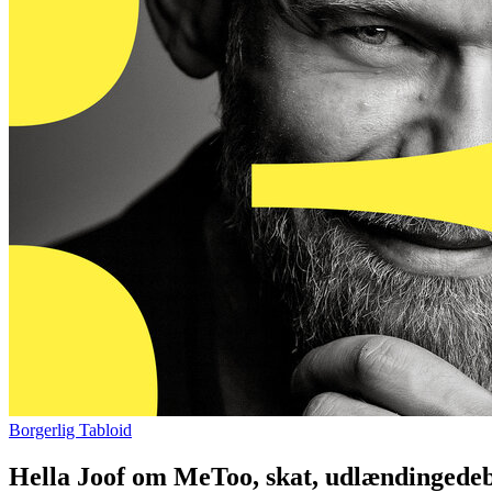
Borgerlig Tabloid
Hella Joof om MeToo, skat, udlændingedeba