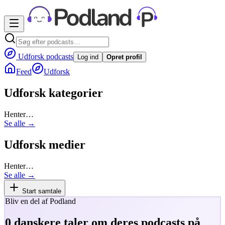
Udforsk podcasts
Log ind
Opret profil
Feed
Udforsk
Udforsk kategorier
Henter…
Se alle →
Udforsk medier
Henter…
Se alle →
Start samtale
Bliv en del af Podland
0
danskere taler om deres podcasts på