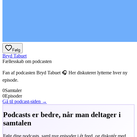
Følg
Bryd Tabuet
Fællesskab om podcasten
Fan af podcasten
Bryd Tabuet
🎧 Her diskuterer lytterne hver ny
episode.
0
Samtaler
0
Episoder
Gå til podcast-siden →
Podcasts er bedre, når man deltager i
samtalen
Følg dine podcasts, saml nye episoder i ét feed, og diskutér med