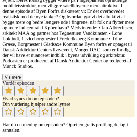
sejren. Deres forslag bygger videre på Fingerplanens oprindelige
mobilitetsstruktur, men vil gøre satellitbyerne mere attraktive. I
denne episode af Byen Forfra diskuterer vi: Er det overhovedet
realistisk med de nye tanker? Og hvordan gør vi det attraktivt at
bygge mere og bedre længere ude i fingrene, når folk nu flytter mere
og mere ind centralt i København? Medvirkende: • Jan Albrechtsen,
arkitekt MAA og partner hos Tegnestuen Vandkunsten • Lone
Loklindt, 1. viceborgmester i Frederiksberg Kommune • Trine
Græse, Borgmester i Gladsaxe Kommune Byen forfra er optaget til
Dansk Arkitektur Centers live-event, MorgenDAC, som er for dig,
der vil have et nuanceret indblik i byens udvikling og arkitektur.
Podcasten er produceret af Dansk Arkitektur Center og redigeret af
Munck Studios.
Vis mere
Vurdér episoden
Hvad synes du om episoden?
Din vurdering hjælper andre lyttere
Har du en mening om episoden? Opret en gratis profil og deltag i
samtalen.