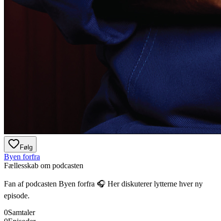
Følg
Byen forfra
Fællesskab om podcasten
Fan af podcasten
Byen forfra
🎧 Her diskuterer lytterne hver ny
episode.
0
Samtaler