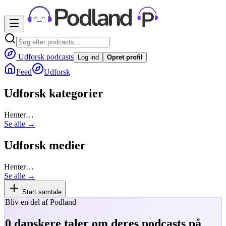
Udforsk podcasts
Log ind
Opret profil
Feed
Udforsk
Udforsk kategorier
Henter…
Se alle →
Udforsk medier
Henter…
Se alle →
Start samtale
Bliv en del af Podland
0
danskere taler om deres podcasts på