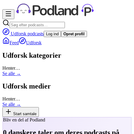
Udforsk podcasts
Log ind
Opret profil
Feed
Udforsk
Udforsk kategorier
Henter…
Se alle →
Udforsk medier
Henter…
Se alle →
Start samtale
Bliv en del af Podland
0
danskere taler om deres podcasts på