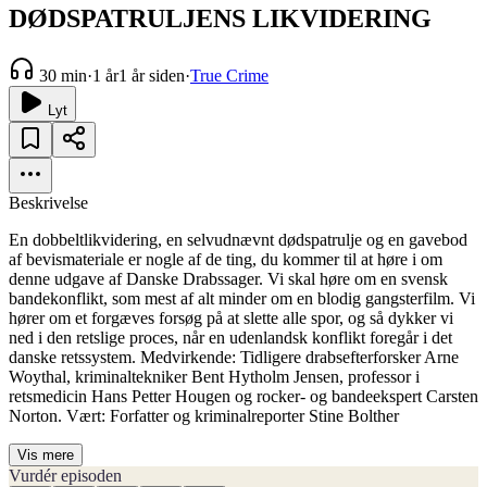
DØDSPATRULJENS LIKVIDERING
30 min
·
1 år
1 år siden
·
True Crime
Lyt
Beskrivelse
En dobbeltlikvidering, en selvudnævnt dødspatrulje og en gavebod
af bevismateriale er nogle af de ting, du kommer til at høre i om
denne udgave af Danske Drabssager. Vi skal høre om en svensk
bandekonflikt, som mest af alt minder om en blodig gangsterfilm. Vi
hører om et forgæves forsøg på at slette alle spor, og så dykker vi
ned i den retslige proces, når en udenlandsk konflikt foregår i det
danske retssystem. Medvirkende: Tidligere drabsefterforsker Arne
Woythal, kriminaltekniker Bent Hytholm Jensen, professor i
retsmedicin Hans Petter Hougen og rocker- og bandeekspert Carsten
Norton. Vært: Forfatter og kriminalreporter Stine Bolther
Vis mere
Vurdér episoden