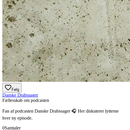
Følg
Danske Drabssager
Fællesskab om podcasten
Fan af podcasten
Danske Drabssager
🎧 Her diskuterer lytterne
hver ny episode.
0
Samtaler