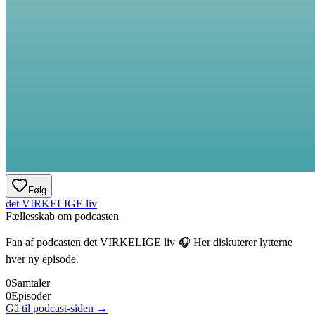
Følg
det VIRKELIGE liv
Fællesskab om podcasten
Fan af podcasten
det VIRKELIGE liv
🎧 Her diskuterer lytterne
hver ny episode.
0
Samtaler
0
Episoder
Gå til podcast-siden →