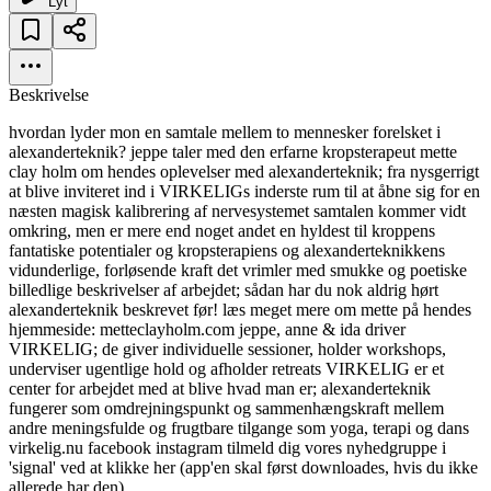
Lyt
Beskrivelse
hvordan lyder mon en samtale mellem to mennesker forelsket i
alexanderteknik? jeppe taler med den erfarne kropsterapeut mette
clay holm om hendes oplevelser med alexanderteknik; fra nysgerrigt
at blive inviteret ind i VIRKELIGs inderste rum til at åbne sig for en
næsten magisk kalibrering af nervesystemet samtalen kommer vidt
omkring, men er mere end noget andet en hyldest til kroppens
fantatiske potentialer og kropsterapiens og alexanderteknikkens
vidunderlige, forløsende kraft det vrimler med smukke og poetiske
billedlige beskrivelser af arbejdet; sådan har du nok aldrig hørt
alexanderteknik beskrevet før! læs meget mere om mette på hendes
hjemmeside: metteclayholm.com jeppe, anne & ida driver
VIRKELIG; de giver individuelle sessioner, holder workshops,
underviser ugentlige hold og afholder retreats VIRKELIG er et
center for arbejdet med at blive hvad man er; alexanderteknik
fungerer som omdrejningspunkt og sammenhængskraft mellem
andre meningsfulde og frugtbare tilgange som yoga, terapi og dans
virkelig.nu facebook instagram tilmeld dig vores nyhedgruppe i
'signal' ved at klikke her (app'en skal først downloades, hvis du ikke
allerede har den)