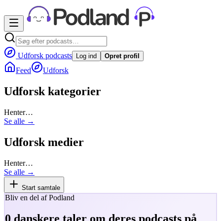
Udforsk podcasts
Log ind
Opret profil
Feed
Udforsk
Udforsk kategorier
Henter…
Se alle →
Udforsk medier
Henter…
Se alle →
Start samtale
Bliv en del af Podland
0
danskere taler om deres podcasts på