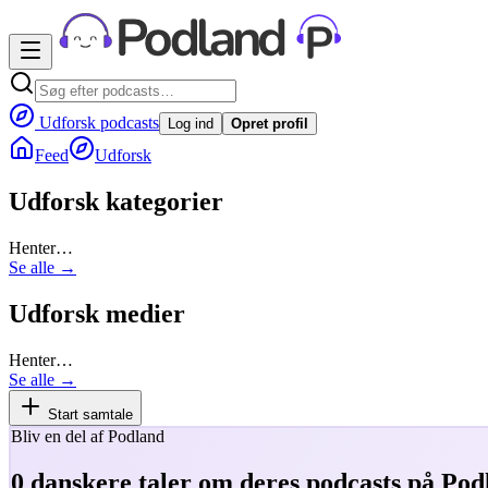
Udforsk podcasts
Log ind
Opret profil
Feed
Udforsk
Udforsk kategorier
Henter…
Se alle →
Udforsk medier
Henter…
Se alle →
Start samtale
Bliv en del af Podland
0
danskere taler om deres podcasts på Pod