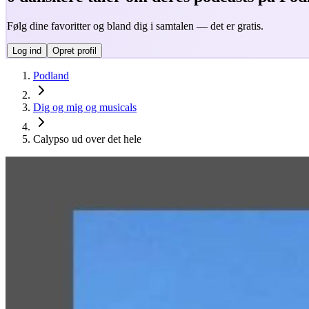
Følg dine favoritter og bland dig i samtalen — det er gratis.
Log ind
Opret profil
Podland
Dig og mig og musicals
Calypso ud over det hele