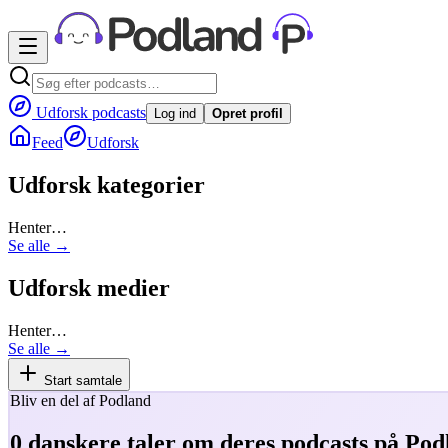
Udforsk podcasts
Log ind
Opret profil
Feed
Udforsk
Udforsk kategorier
Henter…
Se alle →
Udforsk medier
Henter…
Se alle →
Start samtale
Bliv en del af Podland
0
danskere taler om deres podcasts på Pod