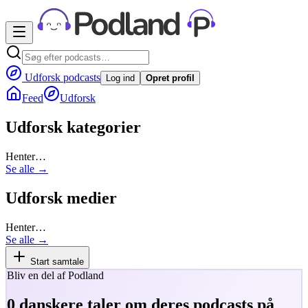
Udforsk podcasts
Log ind
Opret profil
Feed
Udforsk
Udforsk kategorier
Henter…
Se alle →
Udforsk medier
Henter…
Se alle →
Start samtale
Bliv en del af Podland
0
danskere taler om deres podcasts på