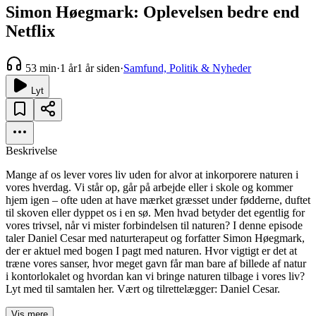
Simon Høegmark: Oplevelsen bedre end
Netflix
53 min
·
1 år
1 år siden
·
Samfund, Politik & Nyheder
Lyt
Beskrivelse
Mange af os lever vores liv uden for alvor at inkorporere naturen i
vores hverdag. Vi står op, går på arbejde eller i skole og kommer
hjem igen – ofte uden at have mærket græsset under fødderne, duftet
til skoven eller dyppet os i en sø. Men hvad betyder det egentlig for
vores trivsel, når vi mister forbindelsen til naturen? I denne episode
taler Daniel Cesar med naturterapeut og forfatter Simon Høegmark,
der er aktuel med bogen I pagt med naturen. Hvor vigtigt er det at
træne vores sanser, hvor meget gavn får man bare af billede af natur
i kontorlokalet og hvordan kan vi bringe naturen tilbage i vores liv?
Lyt med til samtalen her. Vært og tilrettelægger: Daniel Cesar.
Vis mere