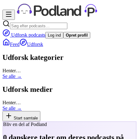
Udforsk podcasts
Log ind
Opret profil
Feed
Udforsk
Udforsk kategorier
Henter…
Se alle →
Udforsk medier
Henter…
Se alle →
Start samtale
Bliv en del af Podland
0
danskere taler om deres podcasts på