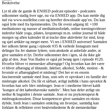
Beskrivelse
Lyt til alle de gamle & ENHED podcast episoder - podcasten
udkommer stadig hver uge, nu via ENHED app. Du kan melde dig
ind via www.noellelise.com og herefter downloade app’en. Du kan
også lytte med fra hjemmesiden. Du får oveni adgang til: +100
meditationer og masser af meditationsforløb, online træningsvideoer
indenfor både yoga, pilates, kropsterapi m.m. online journal til både
morgen og aften kalender til at tracke dine aktiviteter for sind, krop
og sjæl artikler og meget mere. Vi ses i ENHED universet! Samtalen
her udkom første gang i episode #35 & væltede Instagram med
delinger fra Jer skønne lyttere, som ønskede at anbefale andre, at
give samtalen et lyt. Derfor udkommer den i igen, så du ikke går
glip af den. Jean Von Baden er også på besøg igen i episode #120.
Hvorfor bliver vi mennesker afhængige? Og hvordan kan det være
vi bliver afhængig af tilstande, følelser, alkohol, SoMe, motion - &
hvornår er afhængighed et misbrug? Det her er en enorm
fascinerende samtale med Jean, som selv er opvokset i en familie der
misbrugte alkohol. Du får et sårbart, ærligt indblik i hans opvækst &
hvordan han selv blev misbruger. Jean er i medierne blevet kaldt
‘kongen af det københavnske natteliv’. Men han deler ærligt sin
nedtur & bagsiden i denne samtale. Jean er nu psykoterapeut &
misbrugskonsulent. Disse kompetencer giver samtalen en ekstra
dybde, fordi Jean i samtalen omkring sin livsrejse, samtidig kan
forklare & reflektere over begivenhederne & de menneskelige