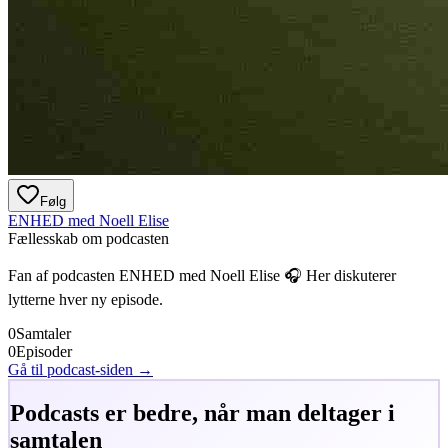
Følg
ENHED med Noell Elise
Fællesskab om podcasten
Fan af podcasten
ENHED med Noell Elise
🎧 Her diskuterer
lytterne hver ny episode.
0
Samtaler
0
Episoder
Gå til podcast-siden →
Podcasts er bedre, når man deltager i
samtalen