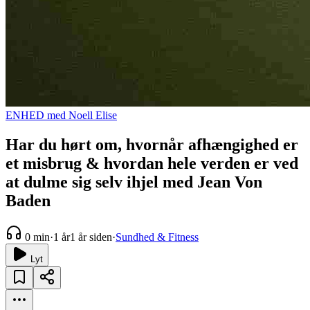
ENHED med Noell Elise
Har du hørt om, hvornår afhængighed er
et misbrug & hvordan hele verden er ved
at dulme sig selv ihjel med Jean Von
Baden
0 min
·
1 år
1 år siden
·
Sundhed & Fitness
Lyt