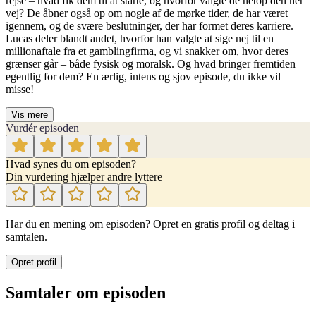
rejse – hvad fik dem til at starte, og hvorfor valgte de netop den her
vej? De åbner også op om nogle af de mørke tider, de har været
igennem, og de svære beslutninger, der har formet deres karriere.
Lucas deler blandt andet, hvorfor han valgte at sige nej til en
millionaftale fra et gamblingfirma, og vi snakker om, hvor deres
grænser går – både fysisk og moralsk. Og hvad bringer fremtiden
egentlig for dem? En ærlig, intens og sjov episode, du ikke vil
misse!
Vis mere
Vurdér episoden
Hvad synes du om episoden?
Din vurdering hjælper andre lyttere
Har du en mening om episoden? Opret en gratis profil og deltag i
samtalen.
Opret profil
Samtaler om episoden