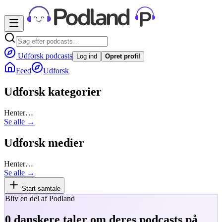
Udforsk podcasts
Log ind
Opret profil
Feed
Udforsk
Udforsk kategorier
Henter…
Se alle →
Udforsk medier
Henter…
Se alle →
Start samtale
Bliv en del af Podland
0
danskere taler om deres podcasts på