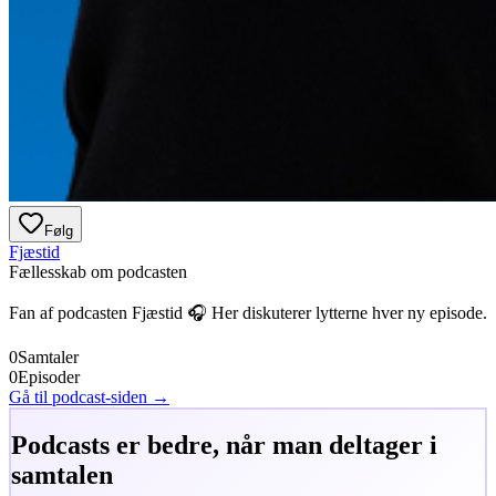
Følg
Fjæstid
Fællesskab om podcasten
Fan af podcasten
Fjæstid
🎧 Her diskuterer lytterne hver ny episode.
0
Samtaler
0
Episoder
Gå til podcast-siden →
Podcasts er bedre, når man deltager i
samtalen