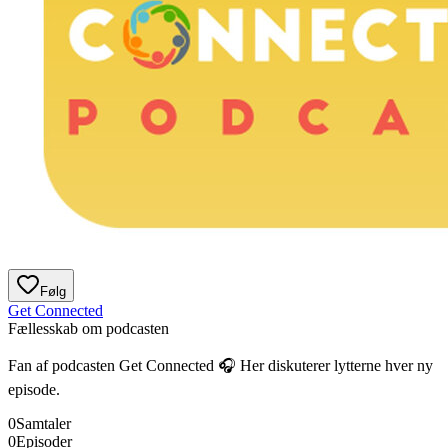
Følg
Get Connected
Fællesskab om podcasten
Fan af podcasten
Get Connected
🎧 Her diskuterer lytterne hver ny
episode.
0
Samtaler
0
Episoder