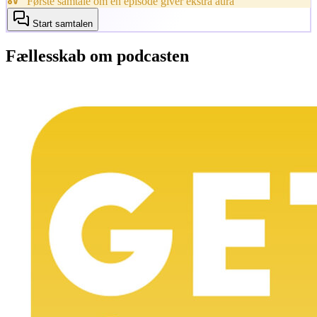
Første samtale om en episode giver ekstra aura
Start samtalen
Fællesskab om podcasten