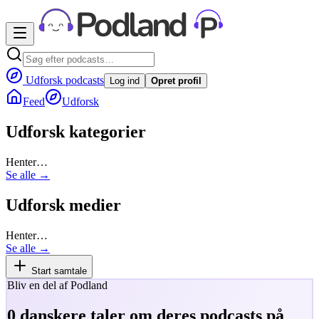
Udforsk podcasts
Log ind
Opret profil
Feed
Udforsk
Udforsk kategorier
Henter…
Se alle →
Udforsk medier
Henter…
Se alle →
Start samtale
Bliv en del af Podland
0
danskere taler om deres podcasts på