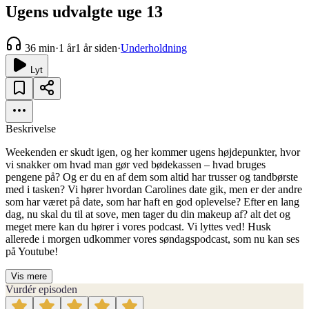
Ugens udvalgte uge 13
36 min
·
1 år
1 år siden
·
Underholdning
Lyt
Beskrivelse
Weekenden er skudt igen, og her kommer ugens højdepunkter, hvor
vi snakker om hvad man gør ved bødekassen – hvad bruges
pengene på? Og er du en af dem som altid har trusser og tandbørste
med i tasken? Vi hører hvordan Carolines date gik, men er der andre
som har været på date, som har haft en god oplevelse? Efter en lang
dag, nu skal du til at sove, men tager du din makeup af? alt det og
meget mere kan du hører i vores podcast. Vi lyttes ved! Husk
allerede i morgen udkommer vores søndagspodcast, som nu kan ses
på Youtube!
Vis mere
Vurdér episoden