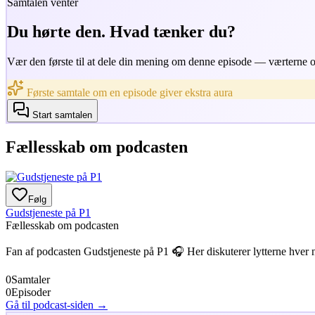
Samtalen venter
Du hørte den. Hvad tænker du?
Vær den første til at dele din mening om denne episode — værterne og
Første samtale om en episode giver ekstra aura
Start samtalen
Fællesskab om podcasten
Følg
Gudstjeneste på P1
Fællesskab om podcasten
Fan af podcasten
Gudstjeneste på P1
🎧 Her diskuterer lytterne hver 
0
Samtaler
0
Episoder
Gå til podcast-siden →