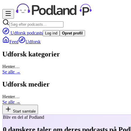
Udforsk podcasts
Log ind
Opret profil
Feed
Udforsk
Udforsk kategorier
Henter…
Se alle →
Udforsk medier
Henter…
Se alle →
Start samtale
Bliv en del af Podland
0
danskere taler om deres podcasts på Pod