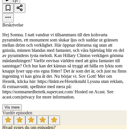
Lyt
Beskrivelse
Hej Somna. I natt vandrar vi tillsammans till den kolsvarta
pyramiden, ett monument som slukar ljus och suddar ut gränsen
mellan dröm och verklighet. Här öppnar dörrarna sig utan att
gnissla, minnen blandas med fantasier, och våra hjärtslag blir en del
av pyramidens tysta melodi. Kan Hillary Clinton verkligen gömma
månlandningen? Varför envisas världen med att göra fantasier till
sanningar? Och hur kan det kännas så tryggt att hålla en lykta som
knappt lyser upp ens egna fötter? Det är som det är, och just nu finns
ingenting vi kan göra åt det. Nu börjar vi. Sov Gott! Mer om
Henrik, klicka här: https://linktr.ee/Henrikstahl Lyssna utan reklam,
få extraavsnitt, spellistor med mera på:
https://somnamedhenrik.supercast.com/ Hosted on Acast. See
acast.com/privacy for more information.
Vis mere
Vurdér episoden
Hvad synes du om episoden?