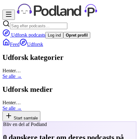
Udforsk podcasts
Log ind
Opret profil
Feed
Udforsk
Udforsk kategorier
Henter…
Se alle →
Udforsk medier
Henter…
Se alle →
Start samtale
Bliv en del af Podland
0
danskere taler om deres podcasts på