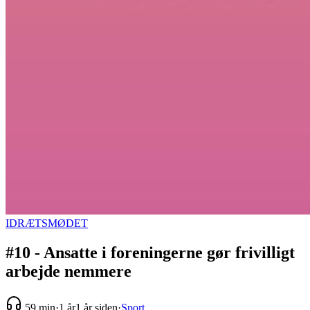
IDRÆTSMØDET
#10 - Ansatte i foreningerne gør frivilligt
arbejde nemmere
59 min
·
1 år
1 år siden
·
Sport