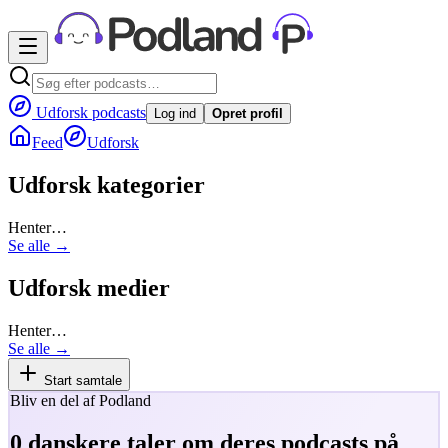
Udforsk podcasts
Log ind
Opret profil
Feed
Udforsk
Udforsk kategorier
Henter…
Se alle →
Udforsk medier
Henter…
Se alle →
Start samtale
Bliv en del af Podland
0
danskere taler om deres podcasts på