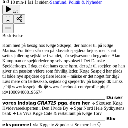
18 min
·
1 år
1 år siden
·
Samfund, Politik & Nyheder
Lyt
Beskrivelse
Kom med på besøg hos Køge Søspejd, der holder til på Køge
Marina. For tiden står den på klassisk spejderarbejde, men snart
sættes joller og sejlskibe i vandet, når sejlsæsonen begynder. Alan
Kampman er spejderleder og selv opvokset i Det Danske
Spejderkorps. I dag er det hans egne børn, der går til spejder, og han
giver sin passion videre som frivillig leder. Køge Søspejd har plads
til både nye spejdere og flere ledere – måske er det noget for dig?
Læs mere om fællesskab, sejlads og spejderliv på ksspejd.dk Links
🔗 🌐 www.ksspejd.dk 🔵 www.facebook.com/profile.php?
id=100094008195674
_____________________________________________ 𝗗𝘂 𝘀𝗲𝗿
𝘃𝗼𝗿𝗲𝘀 𝗶𝗻𝗱𝘀𝗹𝗮𝗴 𝙂𝙍𝘼𝙏𝙄𝙎 𝗽𝗴𝗮. 𝗱𝗲𝗺 𝗵𝗲𝗿 🔸Skousen Køge
Hvidevareeksperten i Den Hvide By 🔸Spar Nord Hele Sydkystens
bank 🔸La Viva Køge Cafe & restaurant på Køge Torv
_____________________________________________ 𝗕𝗹𝗶𝘃
𝗲𝗸𝘀𝗽𝗼𝗻𝗲𝗿𝗲𝘁 via Køge.tv & podcast Se mere her 👇