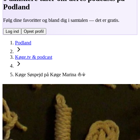
Podland
Følg dine favoritter og bland dig i samtalen — det er gratis.
Log ind
Opret profil
Podland
Køge.tv & podcast
Køge Søspejd på Køge Marina ⛵⚜️