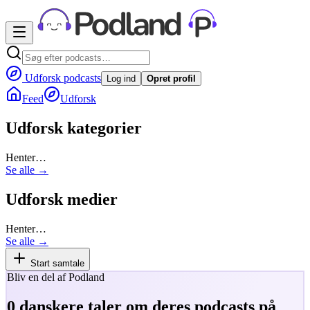
Udforsk podcasts
Log ind
Opret profil
Feed
Udforsk
Udforsk kategorier
Henter…
Se alle →
Udforsk medier
Henter…
Se alle →
Start samtale
Bliv en del af Podland
0
danskere taler om deres podcasts på