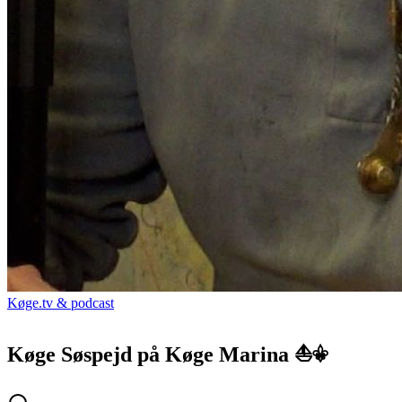
Køge.tv & podcast
Køge Søspejd på Køge Marina ⛵⚜️