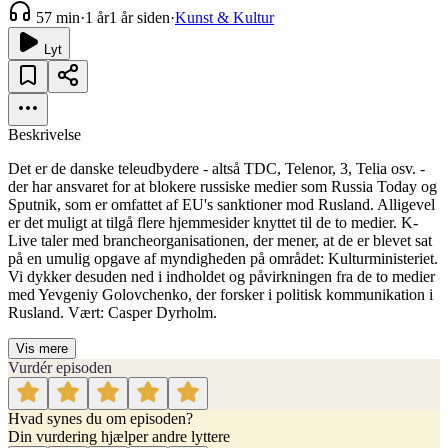
57 min
·
1 år
1 år siden
·
Kunst & Kultur
Lyt
Beskrivelse
Det er de danske teleudbydere - altså TDC, Telenor, 3, Telia osv. -
der har ansvaret for at blokere russiske medier som Russia Today og
Sputnik, som er omfattet af EU's sanktioner mod Rusland. Alligevel
er det muligt at tilgå flere hjemmesider knyttet til de to medier. K-
Live taler med brancheorganisationen, der mener, at de er blevet sat
på en umulig opgave af myndigheden på området: Kulturministeriet.
Vi dykker desuden ned i indholdet og påvirkningen fra de to medier
med Yevgeniy Golovchenko, der forsker i politisk kommunikation i
Rusland. Vært: Casper Dyrholm.
Vis mere
Vurdér episoden
Hvad synes du om episoden?
Din vurdering hjælper andre lyttere