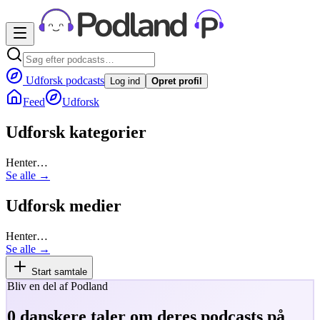
Udforsk podcasts
Log ind
Opret profil
Feed
Udforsk
Udforsk kategorier
Henter…
Se alle →
Udforsk medier
Henter…
Se alle →
Start samtale
Bliv en del af Podland
0
danskere taler om deres podcasts på