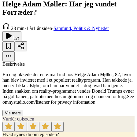
Helge Adam Møller: Har jeg vundet
Forræder?
28 min
·
1 år
1 år siden
·
Samfund, Politik & Nyheder
Lyt
Beskrivelse
En dag tikkede der en e-mail ind hos Helge Adam Møller, 82, hvor
han blev inviteret med i et populært realityprogram. Han takkede ja,
men vil ikke afsløre, om han har vundet – dog hvad han tjente.
Inden snakken om reality-programmet vendes Donald Trumps evner
på golfbanen, patriotismen hos ungdommen og chancen for krig.See
omnystudio.com/listener for privacy information.
Vis mere
Vurdér episoden
Hvad synes du om episoden?