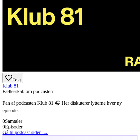
Følg
Klub 81
Fællesskab om podcasten
Fan af podcasten
Klub 81
🎧 Her diskuterer lytterne hver ny
episode.
0
Samtaler
0
Episoder
Gå til podcast-siden →