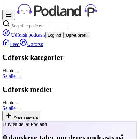
Udforsk podcasts
Log ind
Opret profil
Feed
Udforsk
Udforsk kategorier
Henter…
Se alle →
Udforsk medier
Henter…
Se alle →
Start samtale
Bliv en del af Podland
0
danskere taler om deres podcasts på