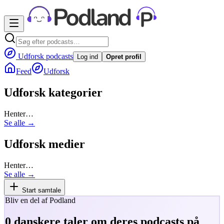
Udforsk podcasts
Log ind
Opret profil
Feed
Udforsk
Udforsk kategorier
Henter…
Se alle →
Udforsk medier
Henter…
Se alle →
Start samtale
Bliv en del af Podland
0
danskere taler om deres podcasts på