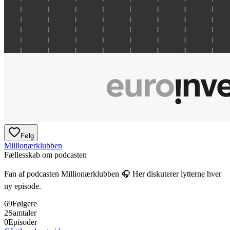
Følg
Millionærklubben
Fællesskab om podcasten
Fan af podcasten
Millionærklubben
🎧 Her diskuterer lytterne hver
ny episode.
69
Følgere
2
Samtaler
0
Episoder