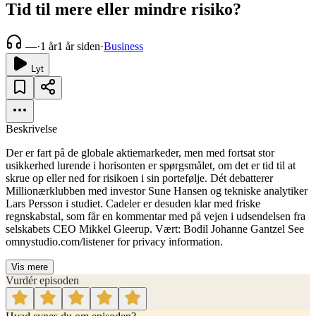
Tid til mere eller mindre risiko?
—
·
1 år
1 år siden
·
Business
Lyt
Beskrivelse
Der er fart på de globale aktiemarkeder, men med fortsat stor
usikkerhed lurende i horisonten er spørgsmålet, om det er tid til at
skrue op eller ned for risikoen i sin portefølje. Dét debatterer
Millionærklubben med investor Sune Hansen og tekniske analytiker
Lars Persson i studiet. Cadeler er desuden klar med friske
regnskabstal, som får en kommentar med på vejen i udsendelsen fra
selskabets CEO Mikkel Gleerup. Vært: Bodil Johanne Gantzel See
omnystudio.com/listener for privacy information.
Vis mere
Vurdér episoden