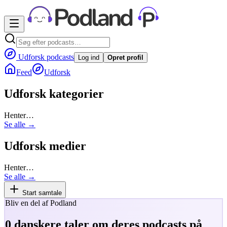
Udforsk podcasts
Log ind
Opret profil
Feed
Udforsk
Udforsk kategorier
Henter…
Se alle →
Udforsk medier
Henter…
Se alle →
Start samtale
Bliv en del af Podland
0
danskere taler om deres podcasts på