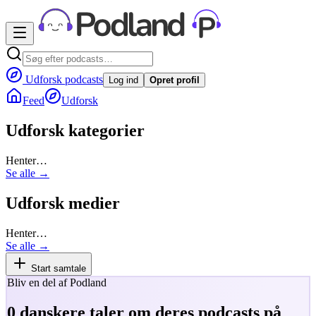
Udforsk podcasts
Log ind
Opret profil
Feed
Udforsk
Udforsk kategorier
Henter…
Se alle →
Udforsk medier
Henter…
Se alle →
Start samtale
Bliv en del af Podland
0
danskere taler om deres podcasts på