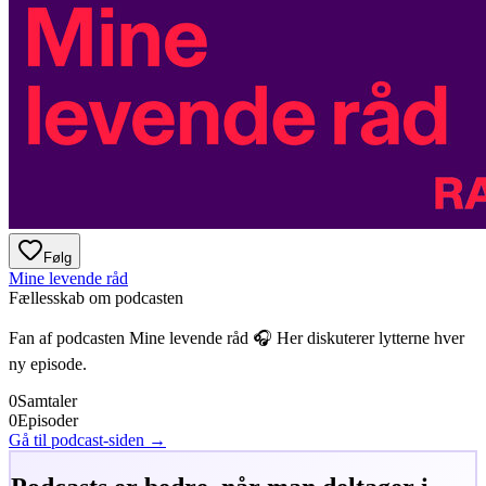
Følg
Mine levende råd
Fællesskab om podcasten
Fan af podcasten
Mine levende råd
🎧 Her diskuterer lytterne hver
ny episode.
0
Samtaler
0
Episoder
Gå til podcast-siden →