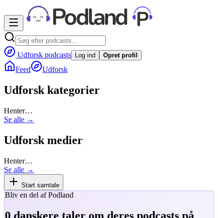
Udforsk podcasts
Log ind
Opret profil
Feed
Udforsk
Udforsk kategorier
Henter…
Se alle →
Udforsk medier
Henter…
Se alle →
Start samtale
Bliv en del af Podland
0
danskere taler om deres podcasts på