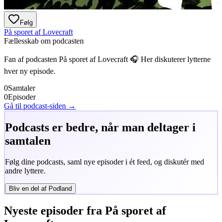
Følg
På sporet af Lovecraft
Fællesskab om podcasten
Fan af podcasten
På sporet af Lovecraft
🎧 Her diskuterer lytterne
hver ny episode.
0
Samtaler
0
Episoder
Gå til podcast-siden →
Podcasts er bedre, når man deltager i
samtalen
Følg dine podcasts, saml nye episoder i ét feed, og diskutér med
andre lyttere.
Bliv en del af Podland
Nyeste episoder fra
På sporet af