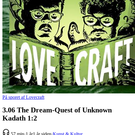
På sporet af Lovecraft
3.06 The Dream-Quest of Unknown
Kadath 1:2
57 min
·
1 år
1 år siden
·
Kunst & Kultur