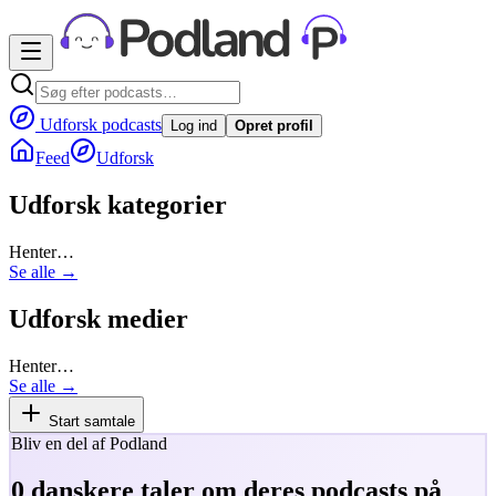
Udforsk podcasts
Log ind
Opret profil
Feed
Udforsk
Udforsk kategorier
Henter…
Se alle →
Udforsk medier
Henter…
Se alle →
Start samtale
Bliv en del af Podland
0
danskere taler om deres podcasts på