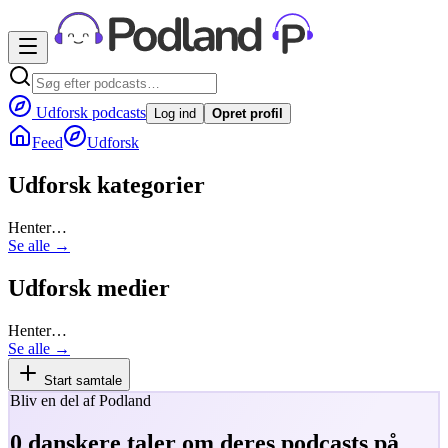
Udforsk podcasts
Log ind
Opret profil
Feed
Udforsk
Udforsk kategorier
Henter…
Se alle →
Udforsk medier
Henter…
Se alle →
Start samtale
Bliv en del af Podland
0
danskere taler om deres podcasts på