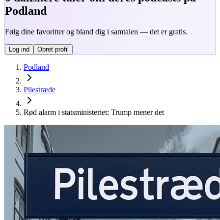
Podland
Følg dine favoritter og bland dig i samtalen — det er gratis.
Log ind
Opret profil
Podland
Pilestræde
Rød alarm i statsministeriet: Trump mener det