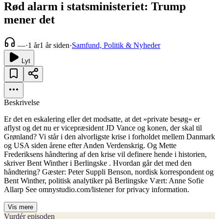
Rød alarm i statsministeriet: Trump
mener det
—
·
1 år
1 år siden
·
Samfund, Politik & Nyheder
Lyt
Beskrivelse
Er det en eskalering eller det modsatte, at det »private besøg« er
aflyst og det nu er vicepræsident JD Vance og konen, der skal til
Grønland? Vi står i den alvorligste krise i forholdet mellem Danmark
og USA siden årene efter Anden Verdenskrig. Og Mette
Frederiksens håndtering af den krise vil definere hende i historien,
skriver Bent Winther i Berlingske . Hvordan går det med den
håndtering? Gæster: Peter Suppli Benson, nordisk korrespondent og
Bent Winther, politisk analytiker på Berlingske Vært: Anne Sofie
Allarp See omnystudio.com/listener for privacy information.
Vis mere
Vurdér episoden