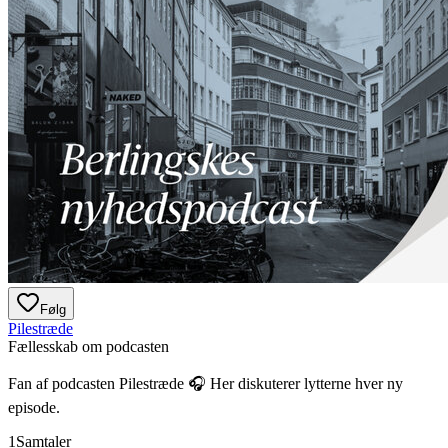
Følg
Pilestræde
Fællesskab om podcasten
Fan af podcasten
Pilestræde
🎧 Her diskuterer lytterne hver ny
episode.
1
Samtaler