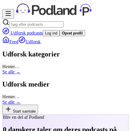
Udforsk podcasts
Log ind
Opret profil
Feed
Udforsk
Udforsk kategorier
Henter…
Se alle →
Udforsk medier
Henter…
Se alle →
Start samtale
Bliv en del af Podland
0
danskere taler om deres podcasts på