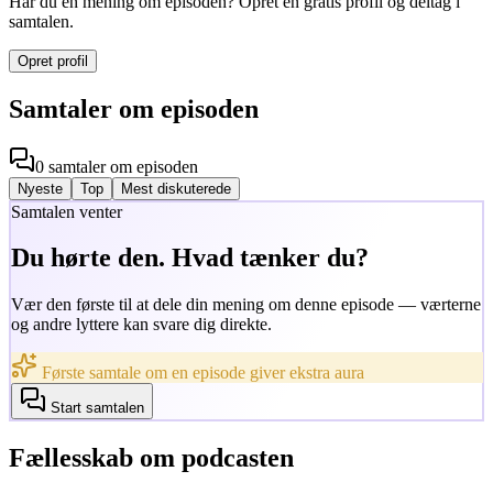
Har du en mening om episoden? Opret en gratis profil og deltag i
samtalen.
Opret profil
Samtaler om episoden
0
samtaler
om episoden
Nyeste
Top
Mest diskuterede
Samtalen venter
Du hørte den. Hvad tænker du?
Vær den første til at dele din mening om denne episode — værterne
og andre lyttere kan svare dig direkte.
Første samtale om en episode giver ekstra aura
Start samtalen
Fællesskab om podcasten