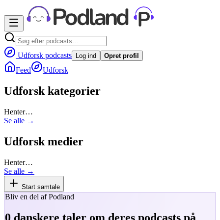
Udforsk podcasts
Log ind
Opret profil
Feed
Udforsk
Udforsk kategorier
Henter…
Se alle →
Udforsk medier
Henter…
Se alle →
Start samtale
Bliv en del af Podland
0
danskere taler om deres podcasts på