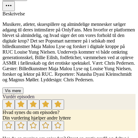
Beskrivelse
Musikere, atleter, skuespillere og almindelige mennesker sælger
adgang til deres intimsfære på OnlyFans. Men hvorfor er platformen
blevet så almindelig, og hvad siger det om vores forhold til den
digitale krop? Det ser Popsmart nærmere på i selskab med
billedkunstner Maja Malou Lyse og forsker i digitale kroppe på
RUC Louise Yung Nielsen. Undervejs kommer vi både omkring
generationsskel, Billie Eilish, fodfeticher, væmmelsen ved at opleve
ASMR i fællesskab og det erotiske spektakel. Vært: Chris Pedersen.
Gæster: Billedkunstner Maja Malou Lyse og Louise Yung Nielsen,
forsker og lektor på RUC. Reportere: Natasha Dyasi Kleinschmidt
og Magnus Møller. Lyddesign: Chris Pedersen.
Vis mere
Vurdér episoden
Hvad synes du om episoden?
Din vurdering hjælper andre lyttere