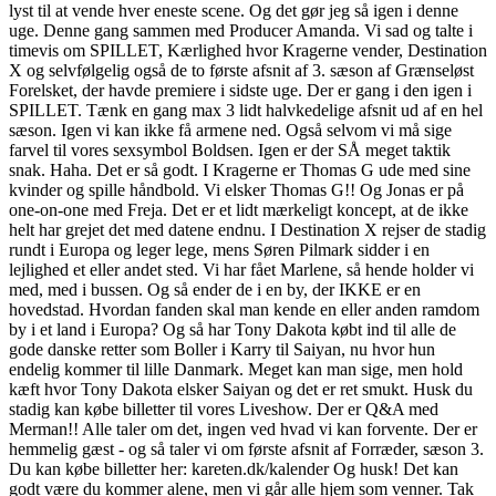
lyst til at vende hver eneste scene. Og det gør jeg så igen i denne
uge. Denne gang sammen med Producer Amanda. Vi sad og talte i
timevis om SPILLET, Kærlighed hvor Kragerne vender, Destination
X og selvfølgelig også de to første afsnit af 3. sæson af Grænseløst
Forelsket, der havde premiere i sidste uge. Der er gang i den igen i
SPILLET. Tænk en gang max 3 lidt halvkedelige afsnit ud af en hel
sæson. Igen vi kan ikke få armene ned. Også selvom vi må sige
farvel til vores sexsymbol Boldsen. Igen er der SÅ meget taktik
snak. Haha. Det er så godt. I Kragerne er Thomas G ude med sine
kvinder og spille håndbold. Vi elsker Thomas G!! Og Jonas er på
one-on-one med Freja. Det er et lidt mærkeligt koncept, at de ikke
helt har grejet det med datene endnu. I Destination X rejser de stadig
rundt i Europa og leger lege, mens Søren Pilmark sidder i en
lejlighed et eller andet sted. Vi har fået Marlene, så hende holder vi
med, med i bussen. Og så ender de i en by, der IKKE er en
hovedstad. Hvordan fanden skal man kende en eller anden ramdom
by i et land i Europa? Og så har Tony Dakota købt ind til alle de
gode danske retter som Boller i Karry til Saiyan, nu hvor hun
endelig kommer til lille Danmark. Meget kan man sige, men hold
kæft hvor Tony Dakota elsker Saiyan og det er ret smukt. Husk du
stadig kan købe billetter til vores Liveshow. Der er Q&A med
Merman!! Alle taler om det, ingen ved hvad vi kan forvente. Der er
hemmelig gæst - og så taler vi om første afsnit af Forræder, sæson 3.
Du kan købe billetter her: kareten.dk/kalender Og husk! Det kan
godt være du kommer alene, men vi går alle hjem som venner. Tak