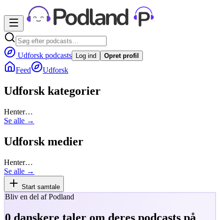
Udforsk podcasts
Log ind
Opret profil
Feed
Udforsk
Udforsk kategorier
Henter…
Se alle →
Udforsk medier
Henter…
Se alle →
Start samtale
Bliv en del af Podland
0
danskere taler om deres podcasts på