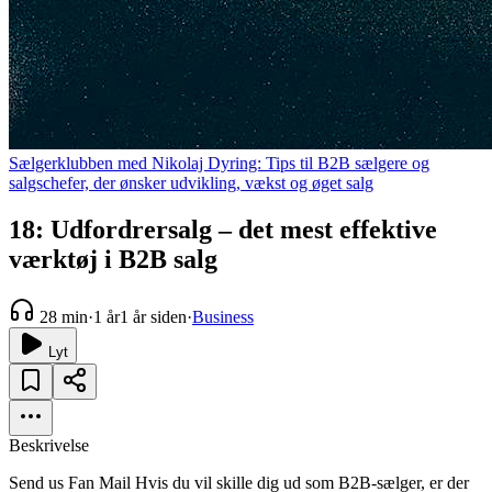
Sælgerklubben med Nikolaj Dyring: Tips til B2B sælgere og
salgschefer, der ønsker udvikling, vækst og øget salg
18: Udfordrersalg – det mest effektive
værktøj i B2B salg
28 min
·
1 år
1 år siden
·
Business
Lyt
Beskrivelse
Send us Fan Mail Hvis du vil skille dig ud som B2B-sælger, er der