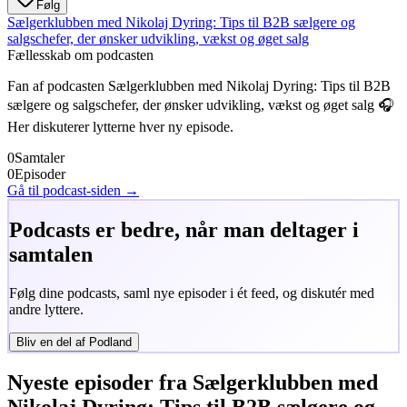
Følg
Sælgerklubben med Nikolaj Dyring: Tips til B2B sælgere og
salgschefer, der ønsker udvikling, vækst og øget salg
Fællesskab om podcasten
Fan af podcasten
Sælgerklubben med Nikolaj Dyring: Tips til B2B
sælgere og salgschefer, der ønsker udvikling, vækst og øget salg
🎧
Her diskuterer lytterne hver ny episode.
0
Samtaler
0
Episoder
Gå til podcast-siden →
Podcasts er bedre, når man deltager i
samtalen
Følg dine podcasts, saml nye episoder i ét feed, og diskutér med
andre lyttere.
Bliv en del af Podland
Nyeste episoder fra
Sælgerklubben med