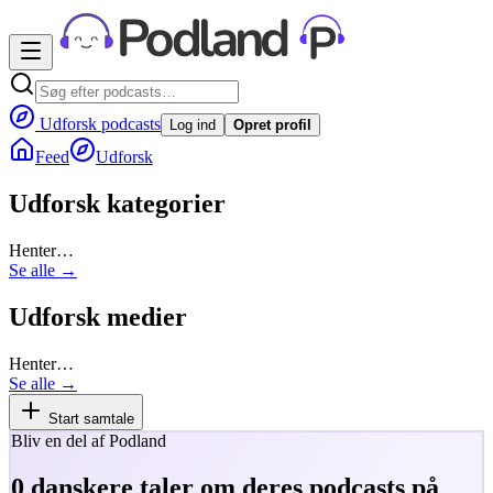
Udforsk podcasts
Log ind
Opret profil
Feed
Udforsk
Udforsk kategorier
Henter…
Se alle →
Udforsk medier
Henter…
Se alle →
Start samtale
Bliv en del af Podland
0
danskere taler om deres podcasts på