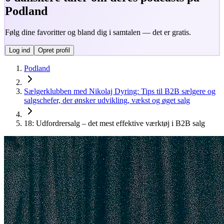
Podland
Følg dine favoritter og bland dig i samtalen — det er gratis.
Log ind
Opret profil
Podland
Sælgerklubben med Nikolaj Dyring: Tips til B2B sælgere og
salgschefer, der ønsker udvikling, vækst og øget salg
18: Udfordrersalg – det mest effektive værktøj i B2B salg