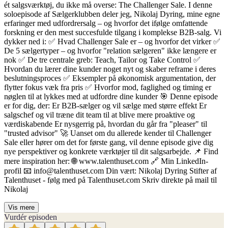
ét salgsværktøj, du ikke må overse: The Challenger Sale. I denne
soloepisode af Sælgerklubben deler jeg, Nikolaj Dyring, mine egne
erfaringer med udfordrersalg – og hvorfor det ifølge omfattende
forskning er den mest succesfulde tilgang i komplekse B2B-salg. Vi
dykker ned i: ✅ Hvad Challenger Sale er – og hvorfor det virker ✅
De 5 sælgertyper – og hvorfor "relation sælgeren" ikke længere er
nok ✅ De tre centrale greb: Teach, Tailor og Take Control ✅
Hvordan du lærer dine kunder noget nyt og skaber reframe i deres
beslutningsproces ✅ Eksempler på økonomisk argumentation, der
flytter fokus væk fra pris ✅ Hvorfor mod, faglighed og timing er
nøglen til at lykkes med at udfordre dine kunder 🎯 Denne episode
er for dig, der: Er B2B-sælger og vil sælge med større effekt Er
salgschef og vil træne dit team til at blive mere proaktive og
værdiskabende Er nysgerrig på, hvordan du går fra "pleaser" til
"trusted advisor" 🚀 Uanset om du allerede kender til Challenger
Sale eller hører om det for første gang, vil denne episode give dig
nye perspektiver og konkrete værktøjer til dit salgsarbejde. 📌 Find
mere inspiration her: 🌐 www.talenthuset.com 🔗 Min LinkedIn-
profil 📧 info@talenthuset.com Din vært: Nikolaj Dyring Stifter af
Talenthuset - følg med på Talenthuset.com Skriv direkte på mail til
Nikolaj
Vis mere
Vurdér episoden