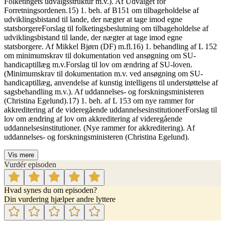
Folketingets udvalgsstruktur m.v.). Af Udvalget for
Forretningsordenen.15) 1. beh. af B151 om tilbageholdelse af
udviklingsbistand til lande, der nægter at tage imod egne
statsborgereForslag til folketingsbeslutning om tilbageholdelse af
udviklingsbistand til lande, der nægter at tage imod egne
statsborgere. Af Mikkel Bjørn (DF) m.fl.16) 1. behandling af L 152
om minimumskrav til dokumentation ved ansøgning om SU-
handicaptillæg m.v.Forslag til lov om ændring af SU-loven.
(Minimumskrav til dokumentation m.v. ved ansøgning om SU-
handicaptillæg, anvendelse af kunstig intelligens til understøttelse af
sagsbehandling m.v.). Af uddannelses- og forskningsministeren
(Christina Egelund).17) 1. beh. af L 153 om nye rammer for
akkreditering af de videregående uddannelsesinstitutionerForslag til
lov om ændring af lov om akkreditering af videregående
uddannelsesinstitutioner. (Nye rammer for akkreditering). Af
uddannelses- og forskningsministeren (Christina Egelund).
Vis mere
Vurdér episoden
Hvad synes du om episoden?
Din vurdering hjælper andre lyttere