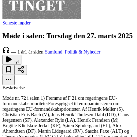
Seneste møder
Møde i salen: Torsdag den 27. marts 2025
—
·
1 år
1 år siden
·
Samfund, Politik & Nyheder
Lyt
Beskrivelse
Møde nr. 72 i salen 1) Fremme af F 21 om regeringens EU-
formandskabsprioriteterForespørgsel til europaministeren om
regeringens EU-formandskabsprioriteter. Af Henrik Møller (S),
Christian Friis Bach (V), Jens Henrik Thulesen Dahl (DD), Claus
Jørgensen (SF), Alexander Ryle (LA), Henrik Frandsen (M),
Brigitte Klintskov Jerkel (KF), Søren Søndergaard (EL), Alex
Ahrendtsen (DF), Martin Lidegaard (RV), Sascha Faxe (ALT) og
Theresa Scavenius (UFG).2) 3. behandling af L 114 om ændring af