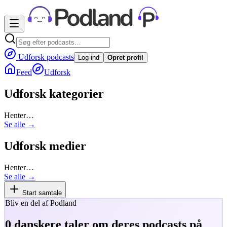
Udforsk podcasts
Log ind
Opret profil
Feed
Udforsk
Udforsk kategorier
Henter…
Se alle →
Udforsk medier
Henter…
Se alle →
Start samtale
Bliv en del af Podland
0
danskere taler om deres podcasts på