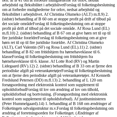
beh. af B 41 om at forbedre mulighederne for orlov, nedsat
arbejdstid og fleksibilitet i arbejdslivetForslag til folketingsbeslutning
om at forbedre mulighederne for orlov, nedsat arbejdstid og
fleksibilitet i arbejdslivet. Af Christina Olumeko (ALT) m.fl.9) 2.
(sidste) behandling af B 60 om at stoppe profit på drift af tilbud på
det sociale områdeForslag til folketingsbeslutning om at stoppe
profit på drift af tilbud på det sociale område. Af Rosa Lund (EL)
m.fl.10) 2. (sidste) behandling af B 67 om at give børn ret til op til
fire juridiske forældreForslag til folketingsbeslutning om at give
børn ret til op til fire juridiske forældre. Af Christina Olumeko
(ALT), Carl Valentin (SF) og Rosa Lund (EL).11) 2. (sidste)
behandling af B 82 om fritidshjem fra børnehaveklasse til 6.
klasseForslag til folketingsbeslutning om fritidshjem fra
børnehaveklasse til 6. klasse. Af Lotte Rod (RV) og Martin
Lidegaard (RV).12) 2. (sidste) behandling af B 33 om at fjerne den
periodiske afgift på veterankøretøjerForslag til folketingsbeslutning
om at fjerne den periodiske afgift på veterankøretøjer. Af Kenneth
Fredslund Petersen (DD) m.fl.13) 2. behandling af L 120 om
forsøgsordning med elektronisk kontrol som supplement til
opholdsforbudForslag til lov om ændring af lov om tilhold,
opholdsforbud og bortvisning. (Forsøgsordning med elektronisk
kontrol som supplement til opholdsforbud). Af justitsministeren
(Peter Hummelgaard).14) 1. behandling af B 168 om ændringer af
Folketingets udvalgsstruktur m.v.Forslag til folketingsbeslutning om
ændring af forretningsorden for Folketinget. (Ændringer af