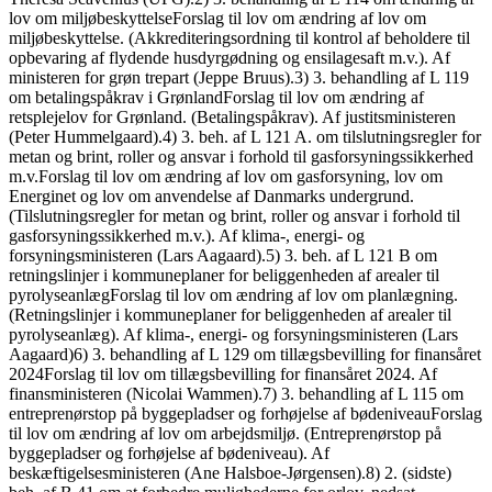
lov om miljøbeskyttelseForslag til lov om ændring af lov om
miljøbeskyttelse. (Akkrediteringsordning til kontrol af beholdere til
opbevaring af flydende husdyrgødning og ensilagesaft m.v.). Af
ministeren for grøn trepart (Jeppe Bruus).3) 3. behandling af L 119
om betalingspåkrav i GrønlandForslag til lov om ændring af
retsplejelov for Grønland. (Betalingspåkrav). Af justitsministeren
(Peter Hummelgaard).4) 3. beh. af L 121 A. om tilslutningsregler for
metan og brint, roller og ansvar i forhold til gasforsyningssikkerhed
m.v.Forslag til lov om ændring af lov om gasforsyning, lov om
Energinet og lov om anvendelse af Danmarks undergrund.
(Tilslutningsregler for metan og brint, roller og ansvar i forhold til
gasforsyningssikkerhed m.v.). Af klima-, energi- og
forsyningsministeren (Lars Aagaard).5) 3. beh. af L 121 B om
retningslinjer i kommuneplaner for beliggenheden af arealer til
pyrolyseanlægForslag til lov om ændring af lov om planlægning.
(Retningslinjer i kommuneplaner for beliggenheden af arealer til
pyrolyseanlæg). Af klima-, energi- og forsyningsministeren (Lars
Aagaard)6) 3. behandling af L 129 om tillægsbevilling for finansåret
2024Forslag til lov om tillægsbevilling for finansåret 2024. Af
finansministeren (Nicolai Wammen).7) 3. behandling af L 115 om
entreprenørstop på byggepladser og forhøjelse af bødeniveauForslag
til lov om ændring af lov om arbejdsmiljø. (Entreprenørstop på
byggepladser og forhøjelse af bødeniveau). Af
beskæftigelsesministeren (Ane Halsboe-Jørgensen).8) 2. (sidste)