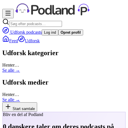
Udforsk podcasts
Log ind
Opret profil
Feed
Udforsk
Udforsk kategorier
Henter…
Se alle →
Udforsk medier
Henter…
Se alle →
Start samtale
Bliv en del af Podland
0
danskere taler om deres podcasts på