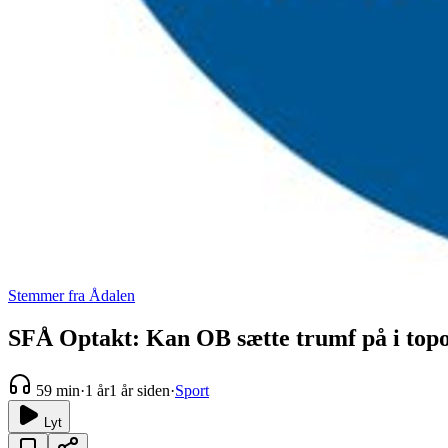
Stemmer fra Ådalen
SFÅ Optakt: Kan OB sætte trumf på i to
59 min
·
1 år
1 år siden
·
Sport
Lyt