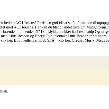
n hedder AC Horsens? Er det en god idé at skifte formation til topopgø
opgøret mod AC Horsens. Her kan du blandt andet høre om:Muligt format
igere brænde til ulmende bål? Dahlslykke trækker fra i resultattip Og 
med Little Beacon og Energi Fyn. Kontakt Little Beacon for et uforpli
– klik her. Bliv medlem af Klub SFÅ – klik her. Credits: Musik: Mads 
talen.