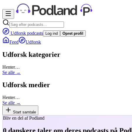
Udforsk podcasts
Log ind
Opret profil
Feed
Udforsk
Udforsk kategorier
Henter…
Se alle →
Udforsk medier
Henter…
Se alle →
Start samtale
Bliv en del af Podland
0
danskere taler om deres podcasts på Pod