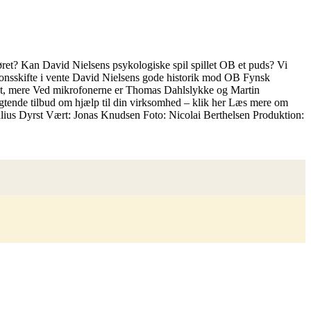
ret? Kan David Nielsens psykologiske spil spillet OB et puds? Vi
ionsskifte i vente David Nielsens gode historik mod OB Fynsk
meget, mere Ved mikrofonerne er Thomas Dahlslykke og Martin
gtende tilbud om hjælp til din virksomhed – klik her Læs mere om
Julius Dyrst Vært: Jonas Knudsen Foto: Nicolai Berthelsen Produktion: