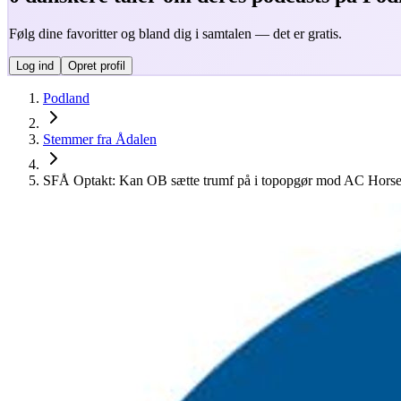
Følg dine favoritter og bland dig i samtalen — det er gratis.
Log ind
Opret profil
Podland
Stemmer fra Ådalen
SFÅ Optakt: Kan OB sætte trumf på i topopgør mod AC Hors