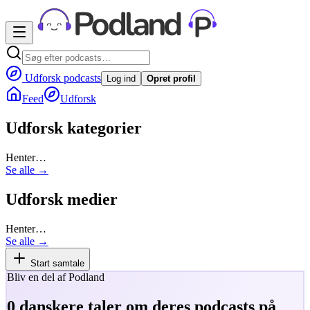
Udforsk podcasts
Log ind
Opret profil
Feed
Udforsk
Udforsk kategorier
Henter…
Se alle →
Udforsk medier
Henter…
Se alle →
Start samtale
Bliv en del af Podland
0
danskere taler om deres podcasts på