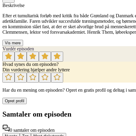
Beskrivelse
Efter et tumultarisk forløb med kritik fra både Grønland og Danmark 
atletikfamilie. Faren udvikler succesfulde træningsmetoder, og børnene
en kommission slået fast, at der er sket alvorlige brud på menneske
Clemmensen, lektor ved forsvarsakademiet. Henrik Them, løbeekspert 
Vis mere
Vurdér episoden
Hvad synes du om episoden?
Din vurdering hjælper andre lyttere
Har du en mening om episoden? Opret en gratis profil og deltag i sam
Opret profil
Samtaler om episoden
0
samtaler
om episoden