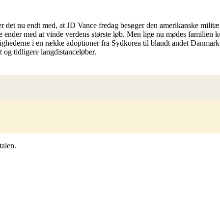
er det nu endt med, at JD Vance fredag besøger den amerikanske militær
 ender med at vinde verdens største løb. Men lige nu mødes familien kun 
rettighederne i en række adoptioner fra Sydkorea til blandt andet Dan
og tidligere langdistanceløber.
talen.