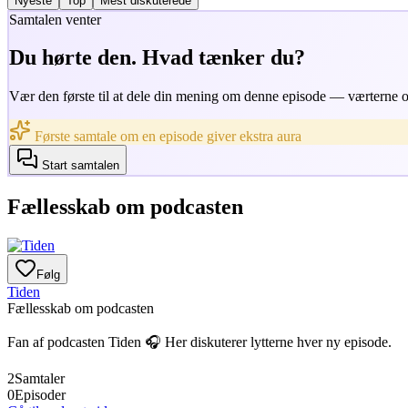
Nyeste
Top
Mest diskuterede
Samtalen venter
Du hørte den. Hvad tænker du?
Vær den første til at dele din mening om denne episode — værterne og
Første samtale om en episode giver ekstra aura
Start samtalen
Fællesskab om podcasten
Følg
Tiden
Fællesskab om podcasten
Fan af podcasten
Tiden
🎧 Her diskuterer lytterne hver ny episode.
2
Samtaler
0
Episoder