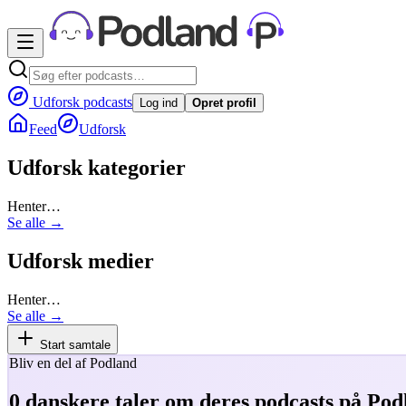
Udforsk podcasts
Log ind
Opret profil
Feed
Udforsk
Udforsk kategorier
Henter…
Se alle →
Udforsk medier
Henter…
Se alle →
Start samtale
Bliv en del af Podland
0
danskere taler om deres podcasts på Pod