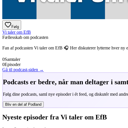
Følg
Vi taler om EfB
Fællesskab om podcasten
Fan af podcasten
Vi taler om EfB
🎧 Her diskuterer lytterne hver ny 
0
Samtaler
0
Episoder
Gå til podcast-siden →
Podcasts er bedre, når man deltager i sam
Følg dine podcasts, saml nye episoder i ét feed, og diskutér med andre
Bliv en del af Podland
Nyeste episoder fra
Vi taler om EfB