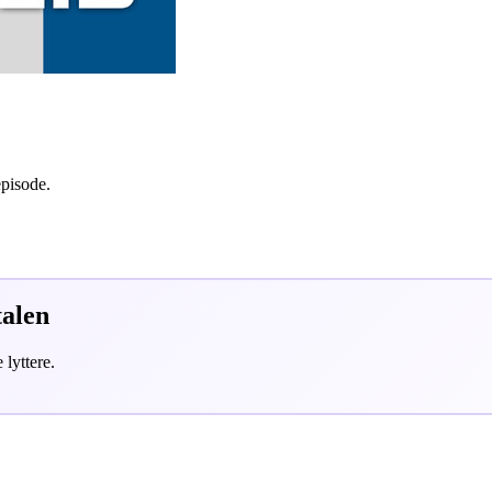
episode.
talen
 lyttere.