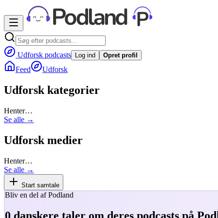
Udforsk podcasts
Log ind
Opret profil
Feed
Udforsk
Udforsk kategorier
Henter…
Se alle →
Udforsk medier
Henter…
Se alle →
Start samtale
Bliv en del af Podland
0
danskere taler om deres podcasts på Pod