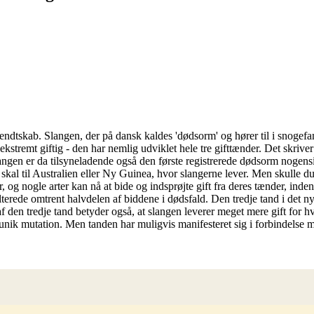
ndtskab. Slangen, der på dansk kaldes 'dødsorm' og hører til i snogefam
stremt giftig - den har nemlig udviklet hele tre gifttænder. Det skriver 
Slangen er da tilsyneladende også den første registrerede dødsorm nogens
al til Australien eller Ny Guinea, hvor slangerne lever. Men skulle du 
 og nogle arter kan nå at bide og indsprøjte gift fra deres tænder, inde
ulterede omtrent halvdelen af biddene i dødsfald. Den tredje tand i det 
 den tredje tand betyder også, at slangen leverer meget mere gift for h
 unik mutation. Men tanden har muligvis manifesteret sig i forbindelse m