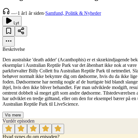
—
·
1 år
1 år siden
·
Samfund, Politik & Nyheder
Lyt
Beskrivelse
Den australske 'death adder' (Acanthophis) er et skrækindjagende beke
eksemplar i Australian Reptile Park var det åbenbart ikke nok at være ek
parkforvalter Billy Collett fra Australian Reptile Park til netmediet. 
behøver normalt ikke bekymre dig om dødsorme, hvis du da ikke lige sk
foden. Dødsormene har nemlig nogle af de hurtigste bid blandt slanger,
ihjel, hvis den ikke bliver behandlet. Før man udviklede modgift, res
omtrent dobbelt så meget gift som andre dødsorme. Tilstedeværelsen af
har udviklet en tredje gifttand, eller om den for eksempel bærer på en
Australian Reptile Park til LiveScience.
Vis mere
Vurdér episoden
Hvad synes du om episoden?