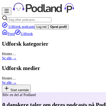
Udforsk podcasts
Log ind
Opret profil
Feed
Udforsk
Udforsk kategorier
Henter…
Se alle →
Udforsk medier
Henter…
Se alle →
Start samtale
Bliv en del af Podland
0
danskere taler om deres podcasts på Pod