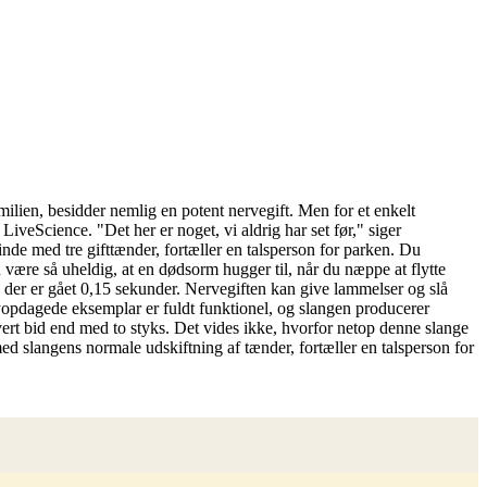
ilien, besidder nemlig en potent nervegift. Men for et enkelt
LiveScience. "Det her er noget, vi aldrig har set før," siger
inde med tre gifttænder, fortæller en talsperson for parken. Du
være så uheldig, at en dødsorm hugger til, når du næppe at flytte
n der er gået 0,15 sekunder. Nervegiften kan give lammelser og slå
nyopdagede eksemplar er fuldt funktionel, og slangen producerer
vert bid end med to styks. Det vides ikke, hvorfor netop denne slange
ed slangens normale udskiftning af tænder, fortæller en talsperson for