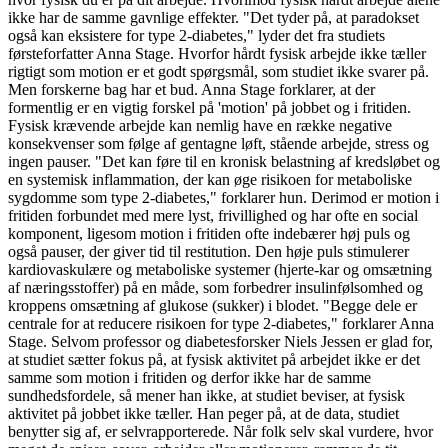
ikke har de samme gavnlige effekter. "Det tyder på, at paradokset
også kan eksistere for type 2-diabetes," lyder det fra studiets
førsteforfatter Anna Stage. Hvorfor hårdt fysisk arbejde ikke tæller
rigtigt som motion er et godt spørgsmål, som studiet ikke svarer på.
Men forskerne bag har et bud. Anna Stage forklarer, at der
formentlig er en vigtig forskel på 'motion' på jobbet og i fritiden.
Fysisk krævende arbejde kan nemlig have en række negative
konsekvenser som følge af gentagne løft, stående arbejde, stress og
ingen pauser. "Det kan føre til en kronisk belastning af kredsløbet og
en systemisk inflammation, der kan øge risikoen for metaboliske
sygdomme som type 2-diabetes," forklarer hun. Derimod er motion i
fritiden forbundet med mere lyst, frivillighed og har ofte en social
komponent, ligesom motion i fritiden ofte indebærer høj puls og
også pauser, der giver tid til restitution. Den høje puls stimulerer
kardiovaskulære og metaboliske systemer (hjerte-kar og omsætning
af næringsstoffer) på en måde, som forbedrer insulinfølsomhed og
kroppens omsætning af glukose (sukker) i blodet. "Begge dele er
centrale for at reducere risikoen for type 2-diabetes," forklarer Anna
Stage. Selvom professor og diabetesforsker Niels Jessen er glad for,
at studiet sætter fokus på, at fysisk aktivitet på arbejdet ikke er det
samme som motion i fritiden og derfor ikke har de samme
sundhedsfordele, så mener han ikke, at studiet beviser, at fysisk
aktivitet på jobbet ikke tæller. Han peger på, at de data, studiet
benytter sig af, er selvrapporterede. Når folk selv skal vurdere, hvor