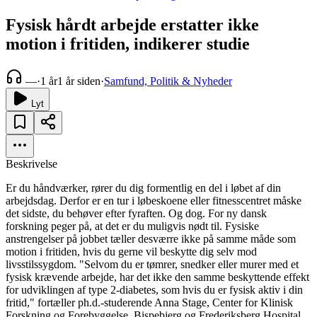
Fysisk hårdt arbejde erstatter ikke
motion i fritiden, indikerer studie
—
·
1 år
1 år siden
·
Samfund, Politik & Nyheder
Lyt
Beskrivelse
Er du håndværker, rører du dig formentlig en del i løbet af din
arbejdsdag. Derfor er en tur i løbeskoene eller fitnesscentret måske
det sidste, du behøver efter fyraften. Og dog. For ny dansk
forskning peger på, at det er du muligvis nødt til. Fysiske
anstrengelser på jobbet tæller desværre ikke på samme måde som
motion i fritiden, hvis du gerne vil beskytte dig selv mod
livsstilssygdom. "Selvom du er tømrer, snedker eller murer med et
fysisk krævende arbejde, har det ikke den samme beskyttende effekt
for udviklingen af type 2-diabetes, som hvis du er fysisk aktiv i din
fritid," fortæller ph.d.-studerende Anna Stage, Center for Klinisk
Forskning og Forebyggelse, Bispebjerg og Frederiksberg Hospital.