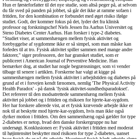
Hun er førsteforfatter til det nye studie, som altså peger på, at selvom
du får sved på panden på jobbet, så går det ikke at ramme sofaen i
fritiden, for den kombination er forbundet med øget risiko ifølge
studiet. Godt, der kommer fokus på det, lyder det fra klinisk
professor og forskningschef Niels Jessen fra Aarhus Universitet og
Steno Diabetes Center Aarhus. Han forsker i type-2 diabetes.
"Studiet viser, at sammenhængen mellem fysisk aktivitet og
forebyggelse af sygdomme ikke er så simpel, som man måske kan
forledes til at tro. Fysisk aktivitet spiller sammen med mange andre
faktorer," siger professoren, der har gransket studiet, som er
publiceret i American Journal of Preventive Medicine. Han
bemærker dog, at studiet har nogle begrænsninger, som vi vender
tilbage til senere i artiklen. Forskerne har valgt at kigge på
sammenhængen mellem fysisk aktivitet i arbejdstiden og diabetes på
grund af et i forvejen kendt fænomen, nemlig 'The Physical Activity
Health Paradox' - på dansk 'fysisk aktivitet-sundhedsparadokset'.
Det refererer til den modsatrettede sammenhæng mellem fysisk
aktivitet på jobbet og i fritiden og risikoen for hjerte-kar-sygdom.
Her har forskere allerede vist, at et fysisk krævende arbejde ikke er
nok til at beskytte mod hjerte-kar-sygdom, hvis man ikke også
dyrker motion i fritiden. Om den sammenhæng også gælder for type
2-diabetes er netop, hvad den danske forskergruppe nu har
undersøgt. Konklusionen er: Fysisk aktivitet i fritiden med moderat
til højintensitet beskytter mod risikoen for type 2-diabetes, uanset
hvor fysisk du er på dit arbejde. Hvorimod fysisk hårdt arbejde alene