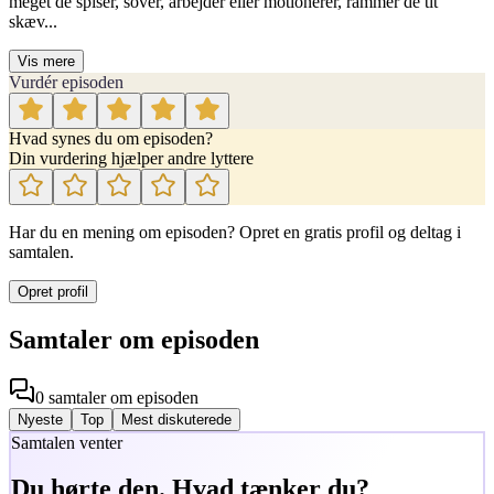
meget de spiser, sover, arbejder eller motionerer, rammer de tit
skæv...
Vis mere
Vurdér episoden
Hvad synes du om episoden?
Din vurdering hjælper andre lyttere
Har du en mening om episoden? Opret en gratis profil og deltag i
samtalen.
Opret profil
Samtaler om episoden
0
samtaler
om episoden
Nyeste
Top
Mest diskuterede
Samtalen venter
Du hørte den. Hvad tænker du?