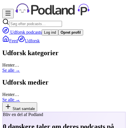
Udforsk podcasts
Log ind
Opret profil
Feed
Udforsk
Udforsk kategorier
Henter…
Se alle →
Udforsk medier
Henter…
Se alle →
Start samtale
Bliv en del af Podland
0
danskere taler om deres podcasts på