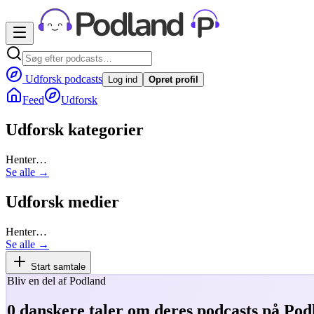
Udforsk podcasts
Log ind
Opret profil
Feed
Udforsk
Udforsk kategorier
Henter…
Se alle →
Udforsk medier
Henter…
Se alle →
Start samtale
Bliv en del af Podland
0
danskere taler om deres podcasts på Pod