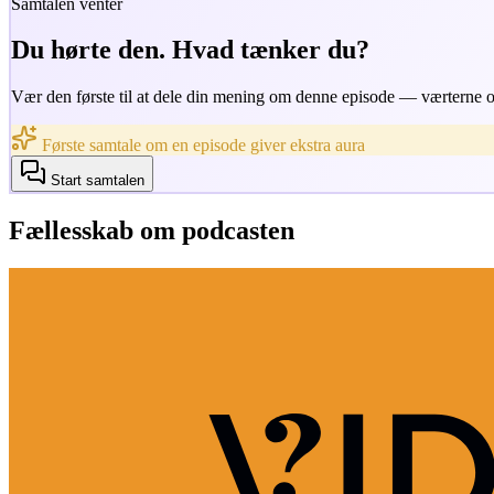
Samtalen venter
Du hørte den. Hvad tænker du?
Vær den første til at dele din mening om denne episode — værterne og
Første samtale om en episode giver ekstra aura
Start samtalen
Fællesskab om podcasten