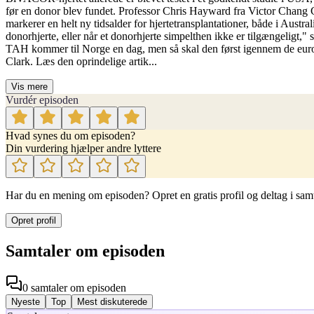
før en donor blev fundet. Professor Chris Hayward fra Victor Chang C
markerer en helt ny tidsalder for hjertetransplantationer, både i Australi
donorhjerte, eller når et donorhjerte simpelthen ikke er tilgængeligt,"
TAH kommer til Norge en dag, men så skal den først igennem de euro
Clark. Læs den oprindelige artik...
Vis mere
Vurdér episoden
Hvad synes du om episoden?
Din vurdering hjælper andre lyttere
Har du en mening om episoden? Opret en gratis profil og deltag i sam
Opret profil
Samtaler om episoden
0
samtaler
om episoden
Nyeste
Top
Mest diskuterede