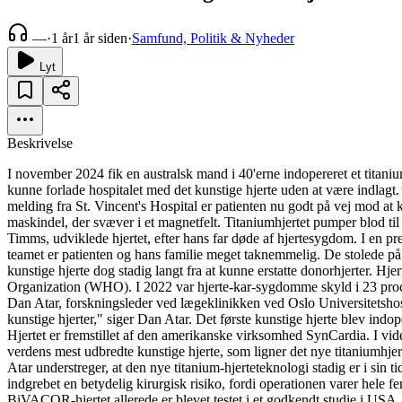
—
·
1 år
1 år siden
·
Samfund, Politik & Nyheder
Lyt
Beskrivelse
I november 2024 fik en australsk mand i 40'erne indopereret et titaniu
kunne forlade hospitalet med det kunstige hjerte uden at være indlagt. 
melding fra St. Vincent's Hospital er patienten nu godt på vej mod at
maskindel, der svæver i et magnetfelt. Titaniumhjertet pumper blod ti
Timms, udviklede hjertet, efter hans far døde af hjertesygdom. I en p
teamet er patienten og hans familie meget taknemmelig. De stolede på 
kunstige hjerte dog stadig langt fra at kunne erstatte donorhjerter. H
Organization (WHO). I 2022 var hjerte-kar-sygdomme skyld i 23 procent
Dan Atar, forskningsleder ved lægeklinikken ved Oslo Universitetshosp
kunstige hjerter," siger Dan Atar. Det første kunstige hjerte blev indo
Hjertet er fremstillet af den amerikanske virksomhed SynCardia. I vide
verdens mest udbredte kunstige hjerte, som ligner det nye titaniumhj
Atar understreger, at den nye titanium-hjerteteknologi stadig er i sin 
indgrebet en betydelig kirurgisk risiko, fordi operationen varer hele 
BiVACOR-hjertet allerede er blevet testet i et godkendt studie i USA, 