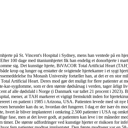
mhjerte på St. Vincent's Hospital i Sydney, mens han ventede på en hjert
Efter 100 dage med titaniumhjertet fik han endelig et donorhjerte i marts
 komme sig. Det kunstige hjerte, BiVACOR Total Artificial Heart (TAH),
l både krop og lunger og erstatter de svigtende hjertekamre i et sygt h
ressemeddelelse fra Monash University fortæller han, at det er en stor 
Total Artificial Heart. Deres mod gør det muligt for flere patienter a
jerte-kar-sygdomme, som er den største dødsårsag i verden, tager årligt 
 af alle dødsfald i Norge (i Danmark var tallet 21 procent i 2023). Beho
ital, mener, at TAH markerer et vigtigt fremskridt inden for hjertekirur
pereret i en patient i 1985 i Arizona, USA. Patienten levede med sit nye 
oen herunder kan du se, hvordan det fungerer. I dag er der især én model
erte, hvert år bliver implanteret i omkring 2.500 patienter i USA og 
tidlige fase, men at det lover godt, at patienten kan leve i tre måneder m
fem timer. De største udfordringer ved kunstige hjerter er risikoen for 
hvor fem patienter modtog implantatet. Den første modtager var en 58-åri