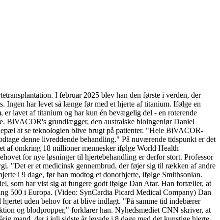
etransplantation. I februar 2025 blev han den første i verden, der
. Ingen har levet så længe før med et hjerte af titanium. Ifølge en
 er lavet af titanium og har kun én bevægelig del - en roterende
jerte. BiVACOR's grundlægger, den australske bioingeniør Daniel
milepæl at se teknologien blive brugt på patienter. "Hele BiVACOR-
t modtage denne livreddende behandling." På nuværende tidspunkt er det
livet af omkring 18 millioner mennesker ifølge World Health
vet for nye løsninger til hjertebehandling er derfor stort. Professor
gi. "Det er et medicinsk gennembrud, der føjer sig til rækken af andre
hjerte i 9 dage, før han modtog et donorhjerte, ifølge Smithsonian.
, som har vist sig at fungere godt ifølge Dan Atar. Han fortæller, at
omkring 500 i Europa. (Video: SynCardia Picard Medical Company) Dan
ed hjertet uden behov for at blive indlagt. "På samme tid indebærer
infektion og blodpropper," forklarer han. Nyhedsmediet CNN skriver, at
g mand, der i juli sidste år levede i 8 dage med det kunstige hjerte,