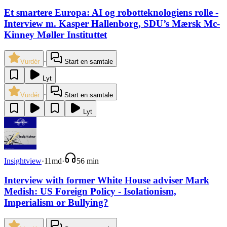
Et smartere Europa: AI og robotteknologiens rolle -
Interview m. Kasper Hallenborg, SDU’s Mærsk Mc-
Kinney Møller Instituttet
·
Vurdér
Start en samtale
Lyt
·
Vurdér
Start en samtale
Lyt
Insightview
·
11md
·
56 min
Interview with former White House adviser Mark
Medish: US Foreign Policy - Isolationism,
Imperialism or Bullying?