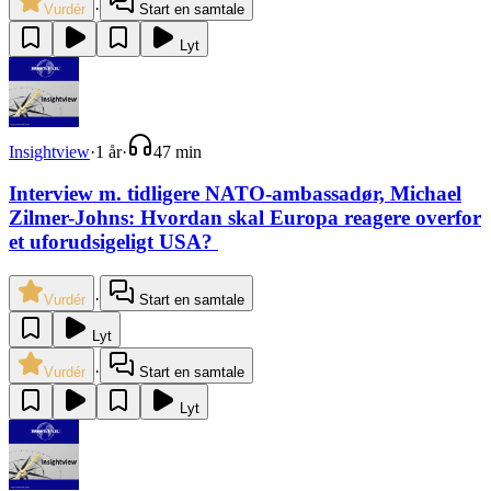
·
Vurdér
Start en samtale
Lyt
Insightview
·
1 år
·
47 min
Interview m. tidligere NATO-ambassadør, Michael
Zilmer-Johns: Hvordan skal Europa reagere overfor
et uforudsigeligt USA? ‌
·
Vurdér
Start en samtale
Lyt
·
Vurdér
Start en samtale
Lyt