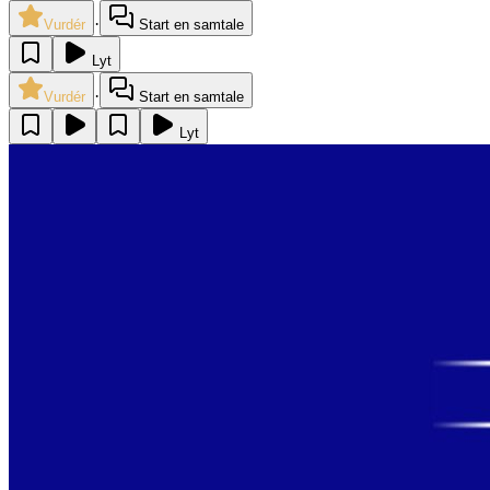
·
Vurdér
Start en samtale
Lyt
·
Vurdér
Start en samtale
Lyt