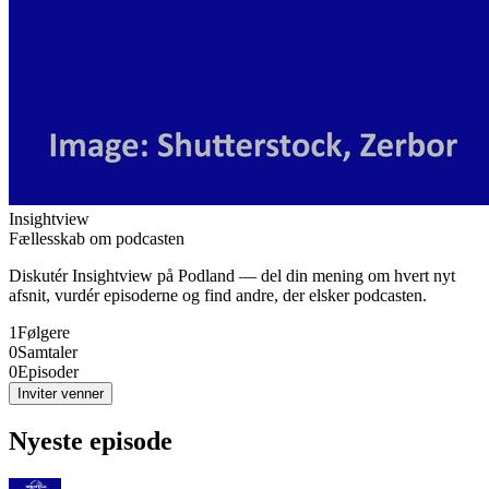
Insightview
Fællesskab om podcasten
Diskutér
Insightview
på Podland — del din mening om hvert nyt
afsnit, vurdér episoderne og find andre, der elsker podcasten.
1
Følgere
0
Samtaler
0
Episoder
Inviter venner
Nyeste episode