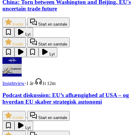
China: Torn between Washington and Beijing. EU's
uncertain trade future
·
Vurdér
Start en samtale
Lyt
·
Vurdér
Start en samtale
Lyt
Insightview
·
1 år
·
1t 12m
P‌odcast diskussion: EU’s afhængighed af USA – og
hvordan EU skaber strategisk autonomi
·
Vurdér
Start en samtale
Lyt