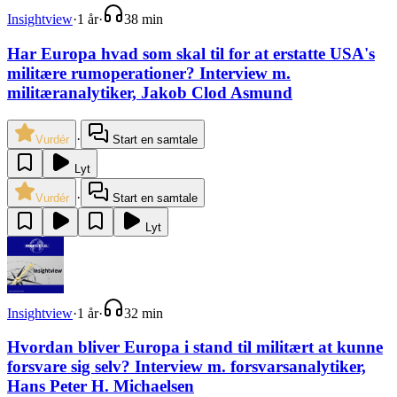
Insightview
·
1 år
·
38 min
Har Europa hvad som skal til for at erstatte USA's
militære rumoperationer? ‌‌Interview m.
militæranalytiker, Jakob Clod Asmund
·
Vurdér
Start en samtale
Lyt
·
Vurdér
Start en samtale
Lyt
Insightview
·
1 år
·
32 min
Hvordan bliver Europa i stand til militært at kunne
forsvare sig selv? Interview m. forsvarsanalytiker,
Hans Peter H. Michaelsen