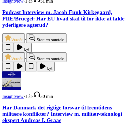
Insightview
·
1 år
·
51 min
Podcast Interview m. Jacob Funk Kirkegaard,
PIIE/Bruegel: H‌ar EU hvad skal til for ikke at falde
yderligere agterud?
·
Vurdér
Start en samtale
Lyt
·
Vurdér
Start en samtale
Lyt
Insightview
·
1 år
·
30 min
Har Danmark det rigtige forsvar til fremtidens
militære konflikter? Interview m. militær-teknologi
ekspert Andreas I. Graae