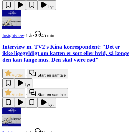
Lyt
Insightview
·
1 år
·
45 min
Interview m. TV2's Kina korrespondent: "Det er
ikke ligegyldigt om katten er sort eller hvid, så længe
den kan fange mus. Den skal være rød"
·
Vurdér
Start en samtale
Lyt
·
Vurdér
Start en samtale
Lyt