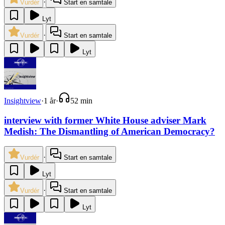
·
Vurdér
Start en samtale
Lyt
·
Vurdér
Start en samtale
Lyt
Insightview
·
1 år
·
52 min
interview with former White House adviser Mark
Medish: The Dismantling of American Democracy?
·
Vurdér
Start en samtale
Lyt
·
Vurdér
Start en samtale
Lyt