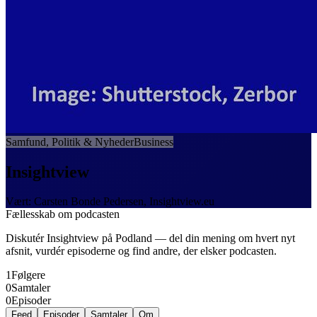
Samfund, Politik & Nyheder
Business
Insightview
Vært
:
Carsten Bonde Pedersen, Insightview.eu
Fællesskab om podcasten
Diskutér
Insightview
på Podland — del din mening om hvert nyt
afsnit, vurdér episoderne og find andre, der elsker podcasten.
1
Følgere
0
Samtaler
0
Episoder
Feed
Episoder
Samtaler
Om