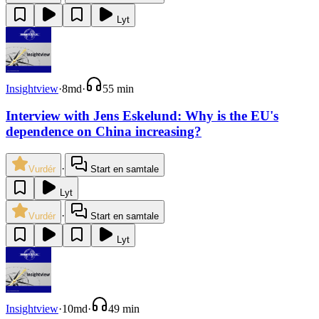
Lyt
Insightview
·
8md
·
55 min
Interview with Jens Eskelund: Why is the EU's
dependence on China increasing?
·
Vurdér
Start en samtale
Lyt
·
Vurdér
Start en samtale
Lyt
Insightview
·
10md
·
49 min