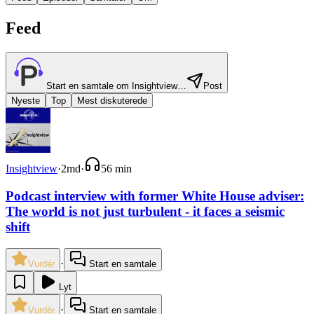
Feed
Start en samtale om
Insightview
…
Post
Nyeste
Top
Mest diskuterede
Insightview
·
2md
·
56 min
Podcast interview with former White House adviser:
The world is not just turbulent - it faces a seismic
shift
·
Vurdér
Start en samtale
Lyt
·
Vurdér
Start en samtale