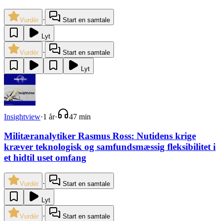
·
Vurdér
Start en samtale
Lyt
·
Vurdér
Start en samtale
Lyt
Insightview
·
1 år
·
47 min
Militæranalytiker Rasmus Ross: Nutidens krige
kræver teknologisk og samfundsmæssig fleksibilitet i
et hidtil uset omfang
·
Vurdér
Start en samtale
Lyt
·
Vurdér
Start en samtale