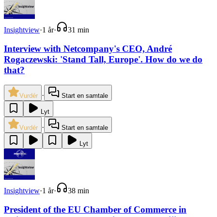
Insightview
·
1 år
·
31 min
Interview with Netcompany's CEO, André
Rogaczewski: 'Stand Tall, Europe'. How do we do
that?
·
Vurdér
Start en samtale
Lyt
·
Vurdér
Start en samtale
Lyt
Insightview
·
1 år
·
38 min
President of the EU Chamber of Commerce in