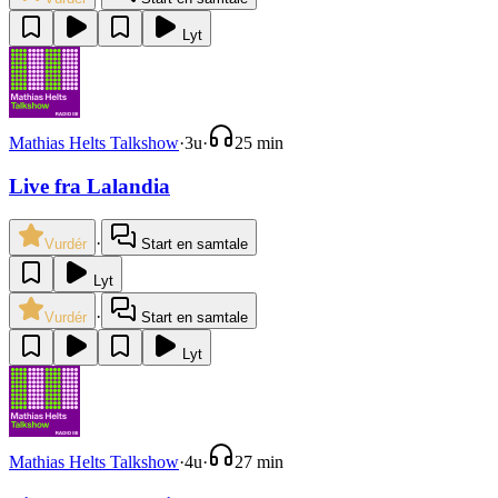
Lyt
Mathias Helts Talkshow
·
3u
·
25 min
Live fra Lalandia
·
Vurdér
Start en samtale
Lyt
·
Vurdér
Start en samtale
Lyt
Mathias Helts Talkshow
·
4u
·
27 min