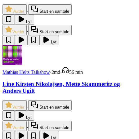
·
Vurdér
Start en samtale
Lyt
·
Vurdér
Start en samtale
Lyt
Mathias Helts Talkshow
·
2md
·
56 min
Line Kirsten Nikolajsen, Mette Skammeritz og
Anders Ugilt
·
Vurdér
Start en samtale
Lyt
·
Vurdér
Start en samtale
Lyt