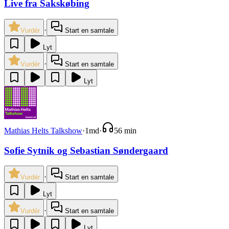
Live fra Sakskøbing
·
Vurdér
Start en samtale
Lyt
·
Vurdér
Start en samtale
Lyt
Mathias Helts Talkshow
·
1md
·
56 min
Sofie Sytnik og Sebastian Søndergaard
·
Vurdér
Start en samtale
Lyt
·
Vurdér
Start en samtale
Lyt