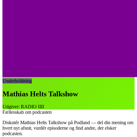
Underholdning
Mathias Helts Talkshow
Udgiver
:
RADIO IIII
Fællesskab om podcasten
Diskutér
Mathias Helts Talkshow
på Podland — del din mening om
hvert nyt afsnit, vurdér episoderne og find andre, der elsker
podcasten.