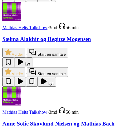
Mathias Helts Talkshow
·
3md
·
56 min
Sælma Alakhir og Regitze Mogensen
·
Vurdér
Start en samtale
Lyt
·
Vurdér
Start en samtale
Lyt
Mathias Helts Talkshow
·
3md
·
56 min
Anne Sofie Skovlund Nielsen og Mathias Bach