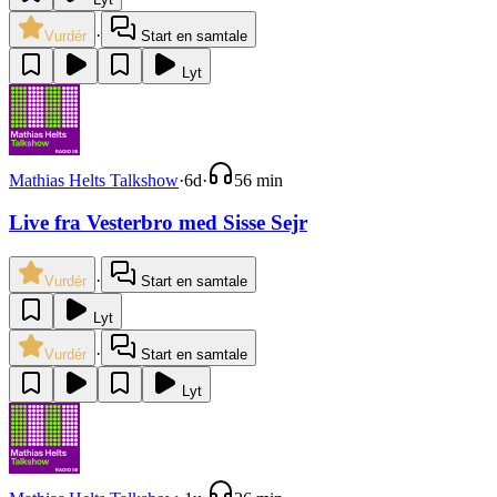
·
Vurdér
Start en samtale
Lyt
Mathias Helts Talkshow
·
6d
·
56 min
Live fra Vesterbro med Sisse Sejr
·
Vurdér
Start en samtale
Lyt
·
Vurdér
Start en samtale
Lyt