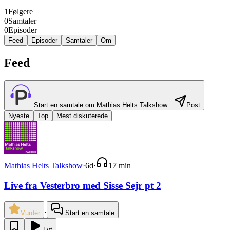
1
Følgere
0
Samtaler
0
Episoder
Feed
Episoder
Samtaler
Om
Feed
Start en samtale om
Mathias Helts Talkshow
…
Post
Nyeste
Top
Mest diskuterede
Mathias Helts Talkshow
·
6d
·
17 min
Live fra Vesterbro med Sisse Sejr pt 2
·
Vurdér
Start en samtale
Lyt