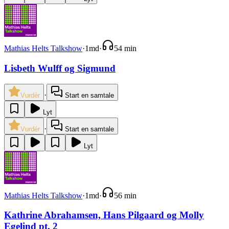
Mathias Helts Talkshow
·
1md
·
54 min
Lisbeth Wulff og Sigmund
·
Vurdér
Start en samtale
Lyt
·
Vurdér
Start en samtale
Lyt
Mathias Helts Talkshow
·
1md
·
56 min
Kathrine Abrahamsen, Hans Pilgaard og Molly
Egelind pt. 2