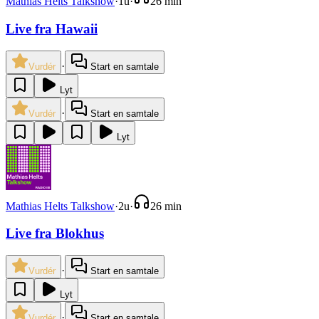
Mathias Helts Talkshow
·
1u
·
26 min
Live fra Hawaii
·
Vurdér
Start en samtale
Lyt
·
Vurdér
Start en samtale
Lyt
Mathias Helts Talkshow
·
2u
·
26 min
Live fra Blokhus
·
Vurdér
Start en samtale
Lyt
·
Vurdér
Start en samtale