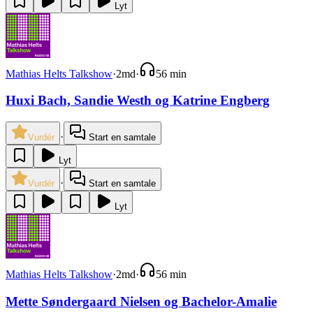
Lyt
Mathias Helts Talkshow
·
2md
·
56 min
Huxi Bach, Sandie Westh og Katrine Engberg
·
Vurdér
Start en samtale
Lyt
·
Vurdér
Start en samtale
Lyt
Mathias Helts Talkshow
·
2md
·
56 min
Mette Søndergaard Nielsen og Bachelor-Amalie