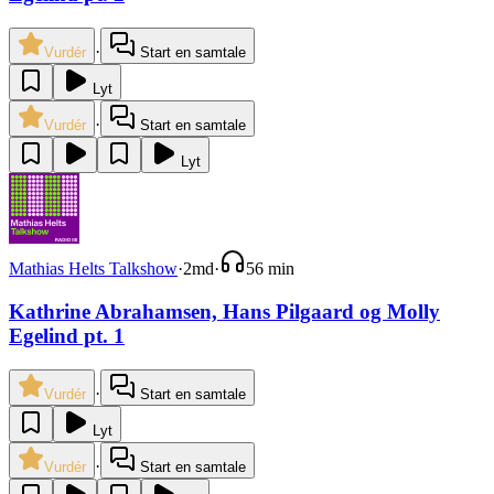
·
Vurdér
Start en samtale
Lyt
·
Vurdér
Start en samtale
Lyt
Mathias Helts Talkshow
·
2md
·
56 min
Kathrine Abrahamsen, Hans Pilgaard og Molly
Egelind pt. 1
·
Vurdér
Start en samtale
Lyt
·
Vurdér
Start en samtale