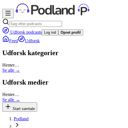
Udforsk podcasts
Log ind
Opret profil
Feed
Udforsk
Udforsk kategorier
Henter…
Se alle →
Udforsk medier
Henter…
Se alle →
Start samtale
Podland