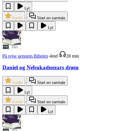
Lyt
·
Vurdér
Start en samtale
Lyt
På rejse gennem Bibelen
·
4md
·
28 min
Daniel og Nebukadnezars drøm
·
Vurdér
Start en samtale
Lyt
·
Vurdér
Start en samtale
Lyt