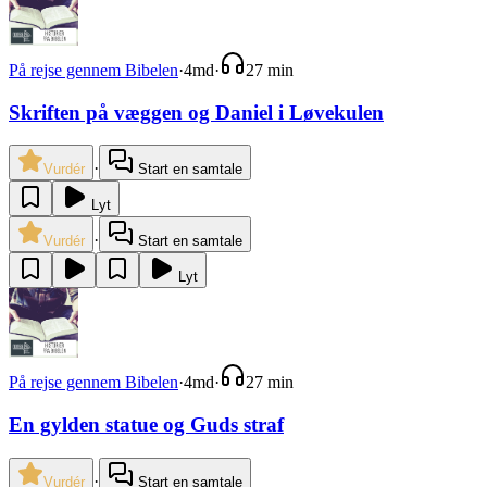
På rejse gennem Bibelen
·
4md
·
27 min
Skriften på væggen og Daniel i Løvekulen
·
Vurdér
Start en samtale
Lyt
·
Vurdér
Start en samtale
Lyt
På rejse gennem Bibelen
·
4md
·
27 min
En gylden statue og Guds straf
·
Vurdér
Start en samtale