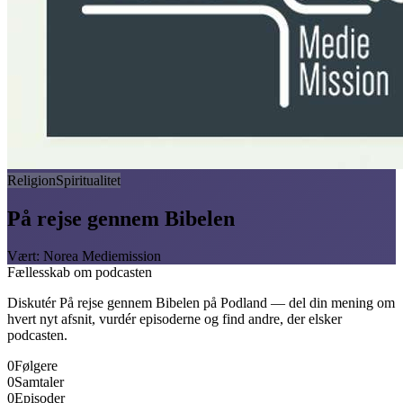
Religion
Spiritualitet
På rejse gennem Bibelen
Vært
:
Norea Mediemission
Fællesskab om podcasten
Diskutér
På rejse gennem Bibelen
på Podland — del din mening om
hvert nyt afsnit, vurdér episoderne og find andre, der elsker
podcasten.
0
Følgere
0
Samtaler
0
Episoder