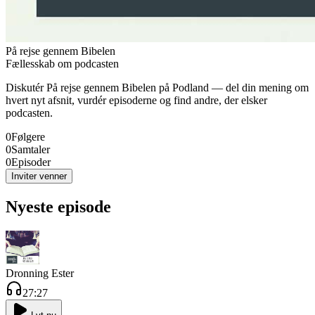
På rejse gennem Bibelen
Fællesskab om podcasten
Diskutér
På rejse gennem Bibelen
på Podland — del din mening om
hvert nyt afsnit, vurdér episoderne og find andre, der elsker
podcasten.
0
Følgere
0
Samtaler
0
Episoder
Inviter venner
Nyeste episode
Dronning Ester
27:27