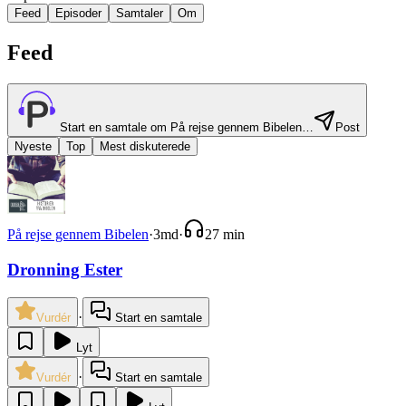
Feed
Episoder
Samtaler
Om
Feed
Start en samtale om
På rejse gennem Bibelen
…
Post
Nyeste
Top
Mest diskuterede
På rejse gennem Bibelen
·
3md
·
27 min
Dronning Ester
·
Vurdér
Start en samtale
Lyt
·
Vurdér
Start en samtale