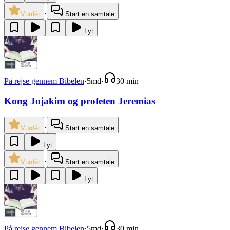
·
Vurdér
Start en samtale
Lyt
På rejse gennem Bibelen
·
5md
·
30 min
Kong Jojakim og profeten Jeremias
·
Vurdér
Start en samtale
Lyt
·
Vurdér
Start en samtale
Lyt
På rejse gennem Bibelen
·
5md
·
30 min