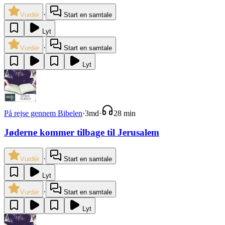
·
Vurdér
Start en samtale
Lyt
·
Vurdér
Start en samtale
Lyt
På rejse gennem Bibelen
·
3md
·
28 min
Jøderne kommer tilbage til Jerusalem
·
Vurdér
Start en samtale
Lyt
·
Vurdér
Start en samtale
Lyt