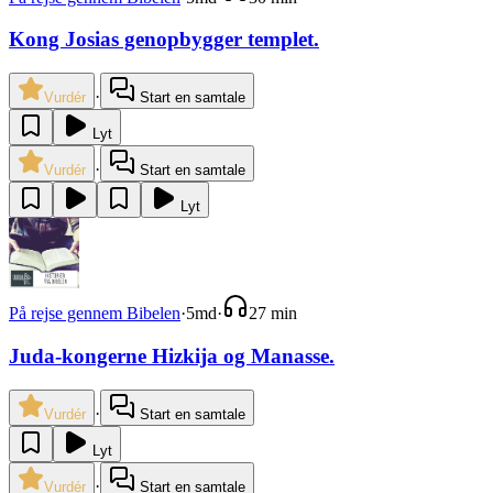
Kong Josias genopbygger templet.
·
Vurdér
Start en samtale
Lyt
·
Vurdér
Start en samtale
Lyt
På rejse gennem Bibelen
·
5md
·
27 min
Juda-kongerne Hizkija og Manasse.
·
Vurdér
Start en samtale
Lyt
·
Vurdér
Start en samtale