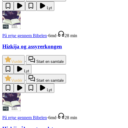
Lyt
På rejse gennem Bibelen
·
6md
·
28 min
Hizkija og assyrerkongen
·
Vurdér
Start en samtale
Lyt
·
Vurdér
Start en samtale
Lyt
På rejse gennem Bibelen
·
6md
·
28 min