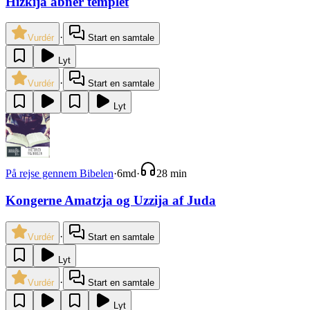
Hizkija åbner templet
·
Vurdér
Start en samtale
Lyt
·
Vurdér
Start en samtale
Lyt
På rejse gennem Bibelen
·
6md
·
28 min
Kongerne Amatzja og Uzzija af Juda
·
Vurdér
Start en samtale
Lyt
·
Vurdér
Start en samtale
Lyt