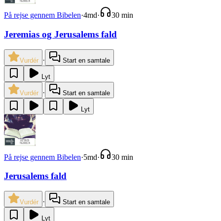
På rejse gennem Bibelen
·
4md
·
30 min
Jeremias og Jerusalems fald
·
Vurdér
Start en samtale
Lyt
·
Vurdér
Start en samtale
Lyt
På rejse gennem Bibelen
·
5md
·
30 min
Jerusalems fald
·
Vurdér
Start en samtale
Lyt