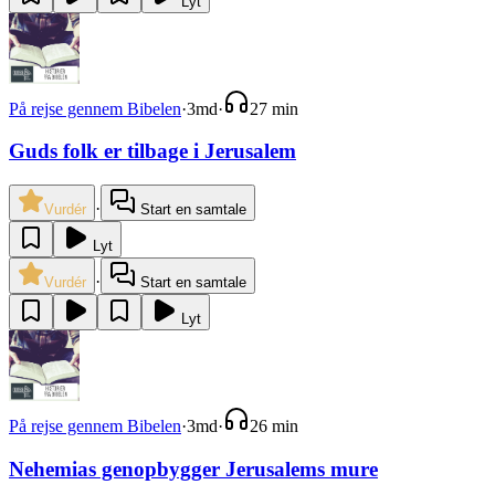
Lyt
På rejse gennem Bibelen
·
3md
·
27 min
Guds folk er tilbage i Jerusalem
·
Vurdér
Start en samtale
Lyt
·
Vurdér
Start en samtale
Lyt
På rejse gennem Bibelen
·
3md
·
26 min
Nehemias genopbygger Jerusalems mure